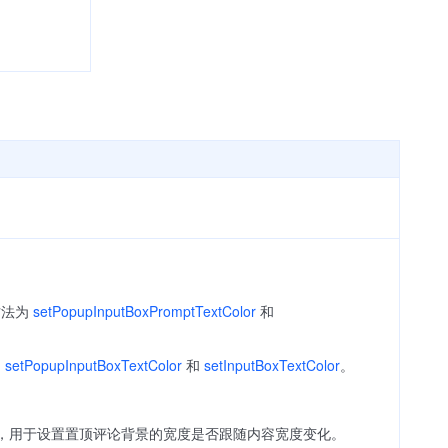
方法为
setPopupInputBoxPromptTextColor
和
为
setPopupInputBoxTextColor
和
setInputBoxTextColor
。
，用于设置置顶评论背景的宽度是否跟随内容宽度变化。