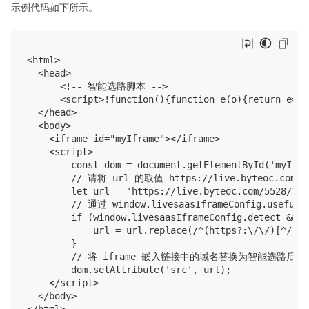
示例代码如下所示。
<html>

  <head>

      <!-- 智能选路脚本 -->

      <script>!function(){function e(o){return e="f
  </head>

  <body> 

    <iframe id="myIframe"></iframe>

    <script>

        const dom = document.getElementById('myIfram
        // 请将 url 的取值 https://live.byteoc.com
        let url = 'https://live.byteoc.com/5528/1234
        // 通过 window.livesaasIframeConfig.use
        if (window.livesaasIframeConfig.detect && w
            url = url.replace(/^(https?:\/\/)[^/?#]
        }

        // 将 iframe 嵌入链接中的域名替换为智能选路后的域名。例如将 
        dom.setAttribute('src', url);

    </script>

  </body>
