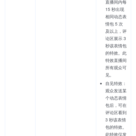
直播间内每
15 秒出现
相同动态表
情包 5 次
及以上，评
论区展示 3
秒该表情包
的特效。此
特效直播间
所有观众可
见。
自见特效：
观众发送某
个动态表情
包后，可在
评论区看到
3 秒该表情
包的特效。
此特效仅发