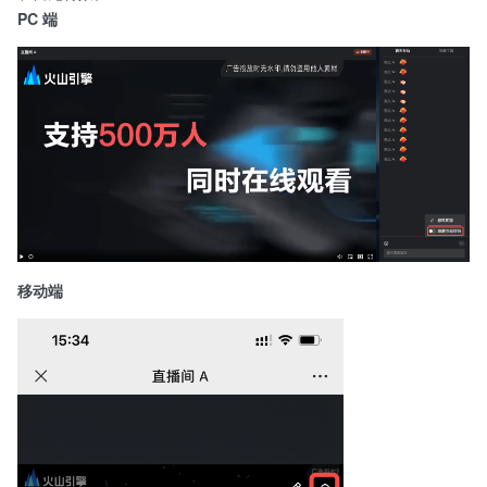
PC 端
移动端