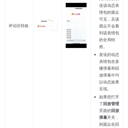
送该动态表
情包的观众
可见，且该
评论区特效
观众不会看
到该表情包
的全局特
效。
发送的动态
表情包在直
播弹幕和回
放弹幕中均
以动态效果
呈现。
如果您打开
了
回放管理
页面的
回放
弹幕
开关，
则观众在回