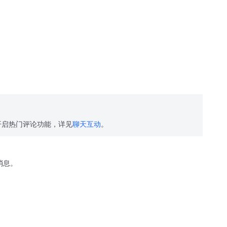
开启热门评论功能，详见
聊天互动
。
消息。