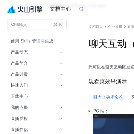
企业直播
文档指南
API 参考
aPaaS SDK 参考
文档中心
请输入
文档首页
企业直播
直
使用 Skills 管理与集成
聊天互动
产品动态
产品简介
您可以在聊天互动区发
产品计费
观看页效果演示
快速入门
下载中心
聊天互动评论区
我的点播
PC 端：
直播质检
直播伴侣