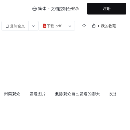
简体
登录
注册
文档
控制台
复制全文
下载 pdf
我的收藏
封禁观众
发送图片
删除观众自己发送的聊天
发送自定义
PC 