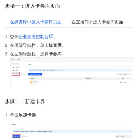
步骤一：进入卡券库页面
在媒资库中进入卡券库页面
在直播间中进入卡券库页面
登录
企业直播控制台
。
控
库
在顶部导航栏，单击
媒资库
。
在左侧导航栏，选择
卡券库
。
步骤二：新建卡券
单击
添加卡券
。