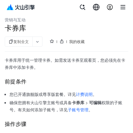
文档指南
API 参考
aPaaS SDK 参考
企业直播
营销与互动
卡券库
复制全文
我的收藏
卡券库用于统一管理卡券。如需发送卡券至观看页，您必须先在卡
券库中添加卡券。
前提条件
您已开通旗舰版或尊享版套餐。详见
计费说明
。
确保您拥有火山引擎主账号或具备
卡券库
>
可编辑
权限的子账
号。有关如何添加子账号，详见
子账号管理
。
操作步骤