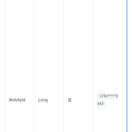
1783****8
ActivityId
Long
是
443