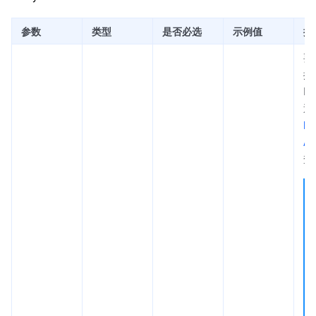
参数
类型
是否必选
示例值
描
要
播
I
通
Lis
AP
查