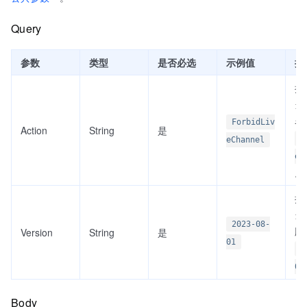
Query
参数
类型
是否必选
示例值
描
接
当前
名
ForbidLiv
Action
String
是
F
eChannel
eC
。
接
当前
2023-08-
版
Version
String
是
01
2
01
Body