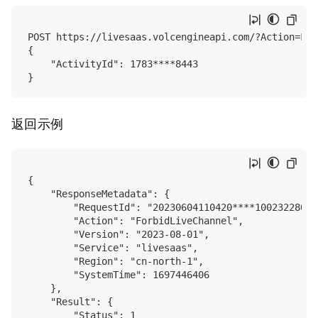
POST https://livesaas.volcengineapi.com/?Action=For
{

    "ActivityId": 1783****8443

返回示例
{

    "ResponseMetadata": {

        "RequestId": "20230604110420****100232280022
        "Action": "ForbidLiveChannel",

        "Version": "2023-08-01",

        "Service": "livesaas",

        "Region": "cn-north-1",

        "SystemTime": 1697446406

    },

    "Result": {

        "Status": 1
