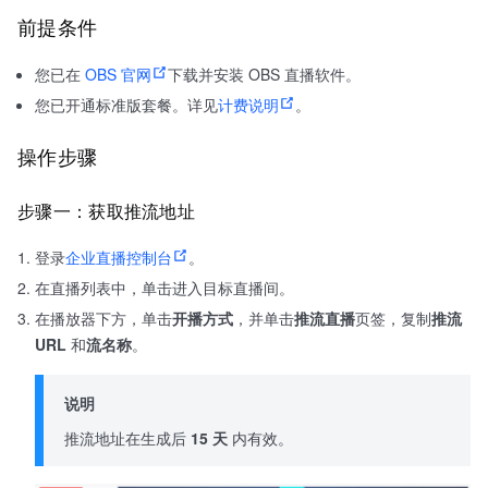
前提条件
您已在
OBS 官网
下载并安装 OBS 直播软件。
您已开通标准版套餐。详见
计费说明
。
操作步骤
步骤一：获取推流地址
登录
企业直播控制台
。
在直播列表中，单击进入目标直播间。
在播放器下方，单击
开播方式
，并单击
推流直播
页签，复制
推流
URL
和
流名称
。
说明
推流地址在生成后
15 天
内有效。