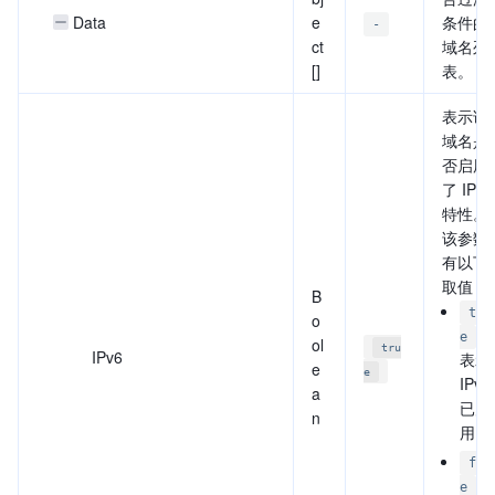
Data
e
条件的
-
ct
域名列
[]
表。
表示该
域名是
否启用
了 IPv6
特性。
该参数
有以下
取值：
B
tru
o
:
e
ol
tru
IPv6
表示
e
e
IPv6
a
已启
n
用。
fal
:
e