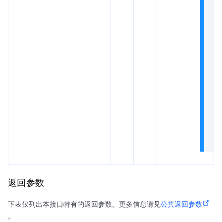
at
= f
se
时
D
ma
n
字
只
传
一
域
名
返回参数
下表仅列出本接口特有的返回参数。更多信息请见
公共返回参数
。