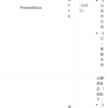
ena
ri
enab
le
PreviewStatus
n
试看
le
g
功能
已开
启；
dis
ble
：试
看功
能已
关
闭。
点播调
度状
态。取
值如
下：
ena
St