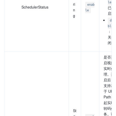
le
ri
enab
SchedulerStatus
已开
n
le
启。
g
dis
ble
：已
关
闭。
是否开
启视频
实时处
理。开
启后，
支持基
于 URL
Path 发
起实时
转码任
St
务。详