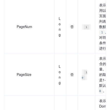
表示页
用以获
页面上
L
列表。
o
PageNum
否
数默认
1
n
。
1
g
对符合
条件的
进行分
表示每
含的域
L
量。该
o
1
PageSize
否
的取值
n
0
是1-1
g
默认值
。
0
表示是
Domai