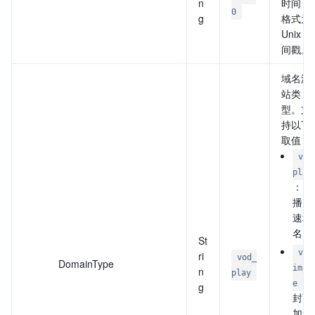
n
时间，
0
g
格式为
Unix 时
间戳。
域名源
站类
型。支
持以下
取值：
vod
play
：点
播加
速域
名。
St
vod
ri
vod_
DomainType
imag
n
play
：
e
g
封面
加速