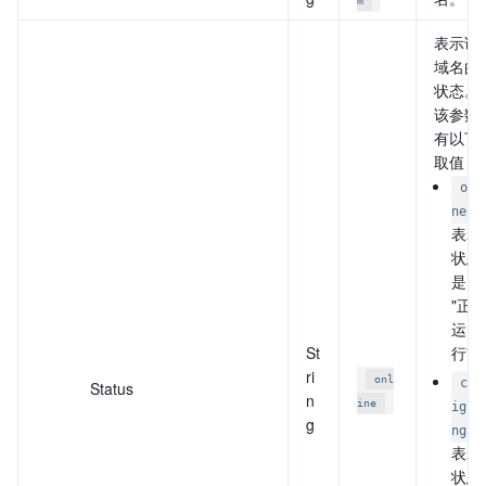
m
表示该
域名的
状态。
该参数
有以下
取值：
onl
ne
表示
状态
是
"正
运
St
行"
ri
onl
con
Status
n
ine
igur
g
ng
表示
状态