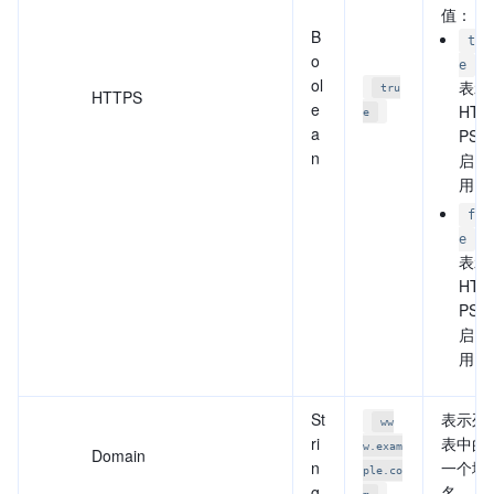
值：
B
tru
o
:
e
ol
表示
tru
HTTPS
e
HTT
e
a
PS 
n
启
用。
fal
:
e
表示
HTT
PS 
启
用。
St
表示列
ww
ri
表中的
w.exam
Domain
n
一个域
ple.co
g
名。