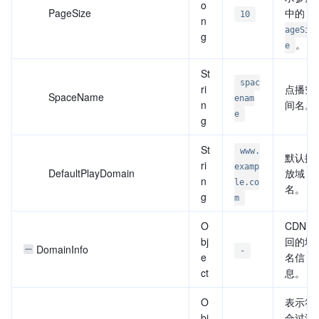
o
PageSize
中的
10
P
n
ageSiz
g
。
e
St
spac
ri
点播空
SpaceName
enam
n
间名。
e
g
St
www.
默认播
ri
examp
DefaultPlayDomain
放域
n
le.co
名。
g
m
O
CDN 返
bj
回的域
DomainInfo
-
e
名信
ct
息。
O
表示符
bj
合过滤