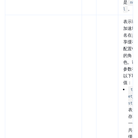
是
nul
。
l
表示该
加速域
名在共
享缓存
配置中
的角
色。该
参数有
以下取
值：
tar
et_h
st
表示
存在
一个
共享
缓存