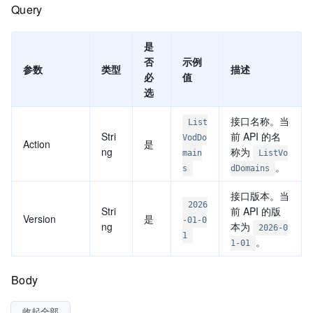
Query
是
否
示例
参数
类型
描述
必
值
选
接口名称。当
List
Stri
前 API 的名
VodDo
Action
是
ng
称为
main
ListVo
。
s
dDomains
接口版本。当
2026
Stri
前 API 的版
Version
是
-01-0
ng
本为
2026-0
1
。
1-01
Body
收起全部