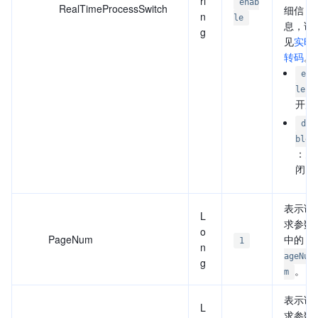
ri
enab
RealTimeProcessSwitch
细信
n
le
息，请
g
见
实时
转码
。
ena
le
开启
dis
ble
：关
闭
表示请
L
求参数
o
PageNum
中的
1
P
n
ageNu
g
。
m
表示请
L
求参数