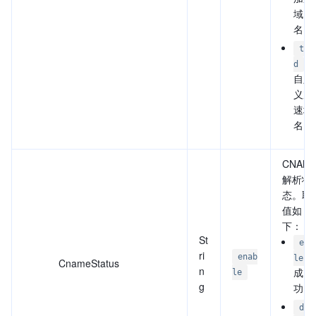
域
名。
thi
：
d
自定
义加
速域
名。
CNAM
解析状
态。取
值如
下：
St
ena
ri
enab
le
CnameStatus
n
成
le
g
功。
dis