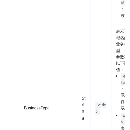
ble
：失
败。
表示该
域名的
业务类
型。该
参数有
以下取
值：
dow
load
：表
示文
St
件下
ri
vide
BusinessType
载。
n
o
we
g
：
b
表示