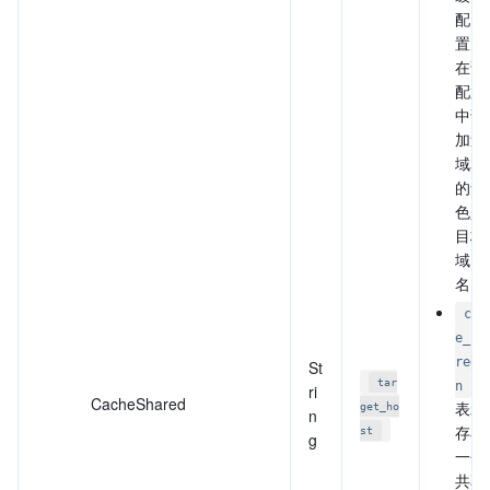
配
置，
在该
配置
中该
加速
域名
的角
色是
目标
域
名。
cac
e_sh
red_
St
：
tar
n
ri
CacheShared
表示
get_ho
n
存在
st
g
一个
共享