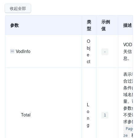
收起全部
类
示例
参数
描述
型
值
O
VOD 相
bj
VodInfo
关信
-
e
息。
ct
表示符
合过滤
条件的
域名数
量。该
L
参数值
o
Total
不受请
1
n
求参数
g
PageS
和
ze