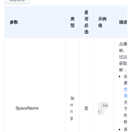
是
类
否
示例
参数
描述
型
必
值
选
点播空
称。您
过以下
获取空
称：
在视
播控
空间
页面
St
当前
ri
tes
SpaceName
是
下所
n
t
间的
g
称。
调用