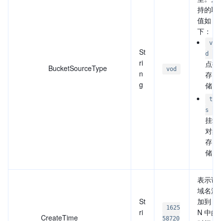
持的取
值如
下：
vo
St
：
d
ri
点播
BucketSourceType
vod
n
存
g
储。
to
：
s
挂载
对象
存
储。
表示该
域名添
St
加到 C
1625
ri
N 中的
CreateTime
58720