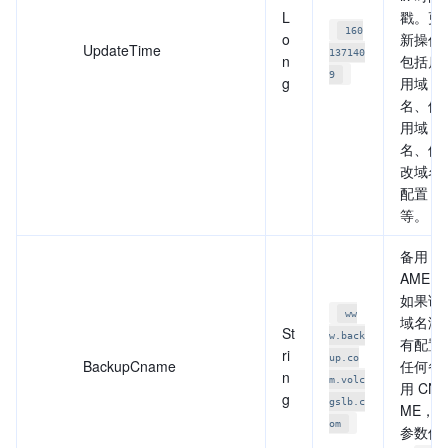
L
戳。更
160
o
新操作
UpdateTime
137140
n
包括启
9
g
用域
名、停
用域
名、修
改域名
配置
等。
备用 C
AME。
如果该
ww
域名没
St
w.back
有配置
ri
up.co
BackupCname
任何备
n
m.volc
用 CNA
g
gslb.c
ME，
om
参数值