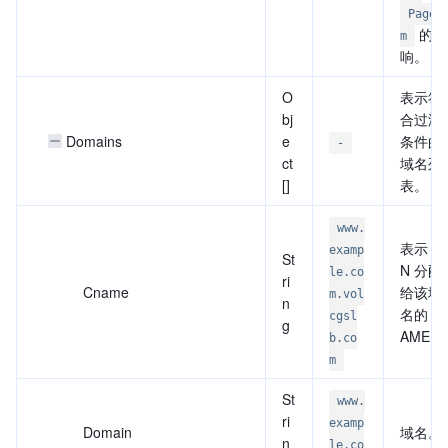
PageN
的影
m
响。
O
表示符
bj
合过滤
Domains
e
条件的
-
ct
域名列
[]
表。
www.
表示 C
examp
St
N 分配
le.co
ri
Cname
给该域
m.vol
n
名的 C
cgsl
g
AME。
b.co
m
St
www.
ri
examp
Domain
域名。
n
le.co