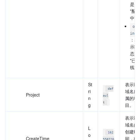
是
"配
中"
off
ine
：表
示状
态是
"已
线"
St
表示该
def
ri
域名所
Project
aul
n
属的项
t
g
目。
表示该
域名的
L
创建时
162
o
CreateTime
间，格
558720