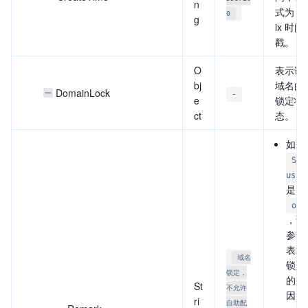
n
式为 U
0
g
ix 时间
戳。
O
表示该
bj
域名的
DomainLock
-
e
锁定状
ct
态。
如果
Sta
us
是
on
，该
参数
表示
域名
锁定
锁定，
的原
St
不允许
因。
ri
自助配