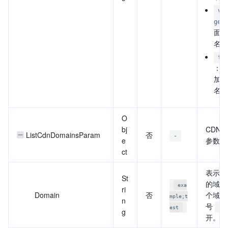
vo
ge
面加
名。
th
：自
加速
名。
O
bj
CDN 
ListCdnDomainsParam
否
-
e
参数。
ct
表示要
St
的域名
exa
ri
Domain
否
个域名
mple;t
n
号
;
est
g
开。