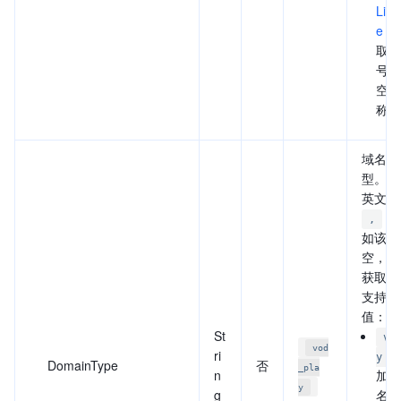
List
e
接
取当
号下
空间
称。
域名源
型。多
英文逗
隔
,
如该参
空，则
获取全
支持以
值：
St
vo
vod
ri
y
DomainType
否
_pla
n
加速
y
g
名。