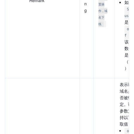
Remark
如果
n
置操
g
Sta
作，域
us
名下
是
线
of
，
f
该参
数值
是空
（""
）。
表示该
域名是
否被锁
定。该
参数支
持以下
取值：
on