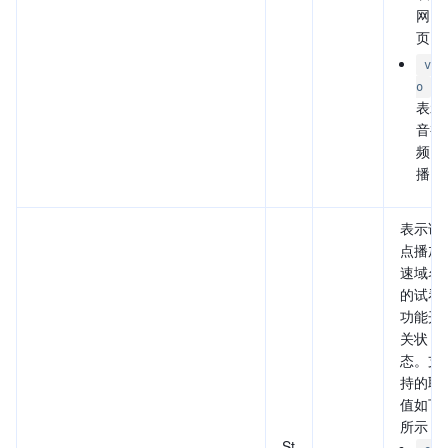
网
页。
vid
：
o
表示
音视
频点
播。
表示该
点播加
速域名
的试看
功能开
关状
态。支
持的取
值如下
所示：
St