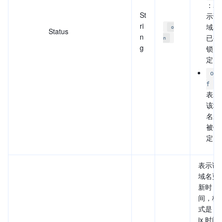
：表
St
示该
ri
域名
o
Status
n
已被
n
g
锁
定。
of
：
f
表示
该域
名未
被锁
定。
表示该
域名更
新时
间，格
式是 U
ix 时间