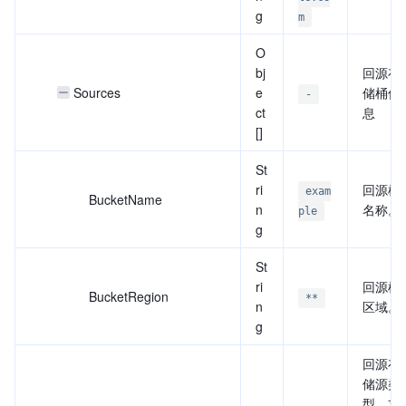
g
m
O
bj
回源存
Sources
e
储桶信
-
ct
息
[]
St
ri
回源桶
exam
BucketName
n
名称。
ple
g
St
ri
回源桶
BucketRegion
**
n
区域。
g
回源存
储源类
型。支