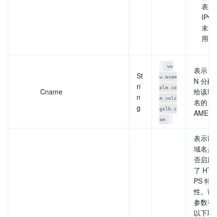
表示
IPv6
未启
用。
ww
表示 C
St
w.exam
N 分配
ri
ple.co
Cname
给该域
n
m.volc
名的 C
g
gslb.c
AME。
om
表示该
域名是
否启用
了 HTT
PS 特
性。该
参数有
以下取