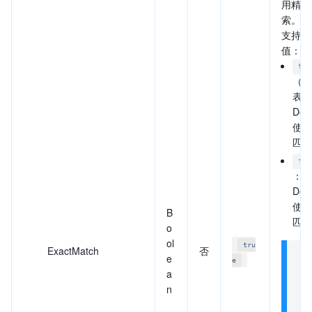
用精确
索。该
支持以
值：
tr
（默
表示
Dom
使用
匹配
fa
：表
Dom
使用
B
匹配
o
ol
tru
ExactMatch
否
说
e
e
a
单
n
Ex
ct