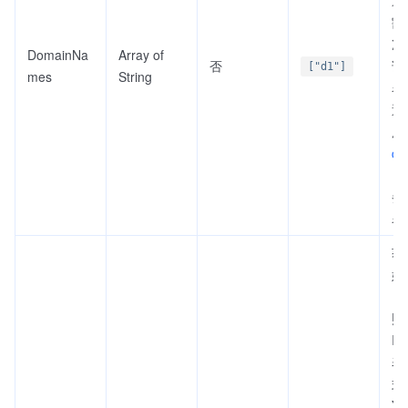
割
况
DomainNa
Array of
否
询
["d1"]
mes
String
名
通
用
ce
务
名
获
始
日
照
IS
表
式
YY