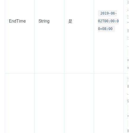
IS
表
2019-06-
式
EndTime
String
是
02T00:00:0
YY
0+08:00
DD
:s
。
2
02
0+
查
时
单
缺
S
e
E
时