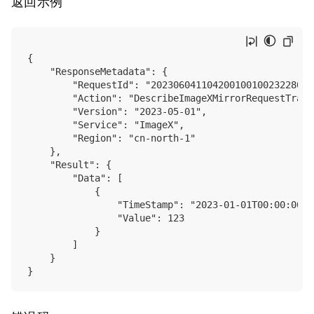
返回示例
{

    "ResponseMetadata": {

        "RequestId": "202306041104200100100232280022
        "Action": "DescribeImageXMirrorRequestTraffi
        "Version": "2023-05-01",

        "Service": "ImageX",

        "Region": "cn-north-1"

    },

    "Result": {

        "Data": [

            {

                "TimeStamp": "2023-01-01T00:00:00+08
                "Value": 123

            }

        ]

    }
