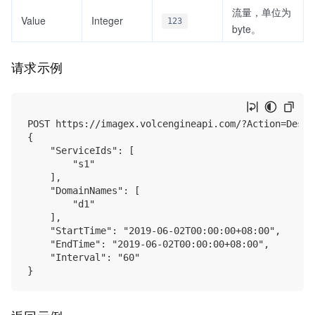
流量，单位为
Value
Integer
123
byte。
请求示例
POST https://imagex.volcengineapi.com/?Action=Descr
{

    "ServiceIds": [

        "s1"

    ],

    "DomainNames": [

        "d1"

    ],

    "StartTime": "2019-06-02T00:00:00+08:00",

    "EndTime": "2019-06-02T00:00:00+08:00",

    "Interval": "60"
