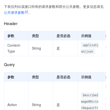
下表仅列出该接口特有的请求参数和部分公共参数。更多信息请见
公共请求参数
。
Header
参数
类型
是否必选
示例值
描
Content-
applicati
String
是
请
Type
on/json
Query
参数
类型
是否必选
示例值
描
接
当前
DescribeI
名
mageXMirro
Action
String
是
D
rRequestTr