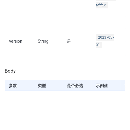
ma
affic
rR
af
接
当前
2023-05-
版
Version
String
是
01
2
01
Body
参数
类型
是否必选
示例值
描
服
支
个
入
英