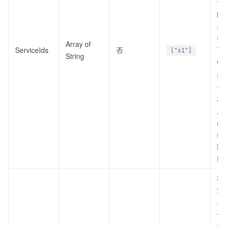
号
缺
表
有
Array of
ServiceIds
否
可
["s1"]
String
ve
控
务
块
用
ag
s
取
I
域
查
名
个
逗