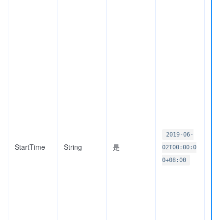
2019-06-
StartTime
String
是
02T00:00:0
0+08:00