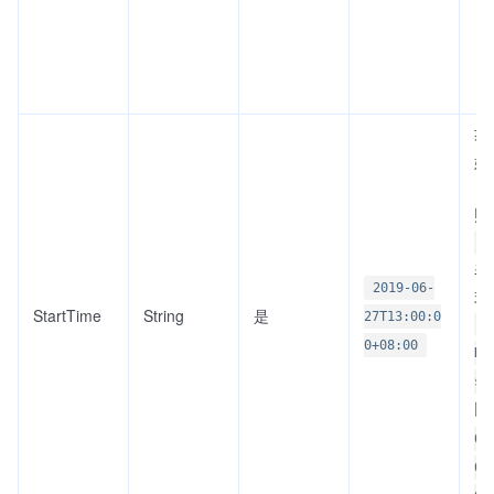
获
始
日
照
I
表
2019-06-
式
StartTime
String
是
27T13:00:0
Y
0+08:00
DD
s±
比
06
02