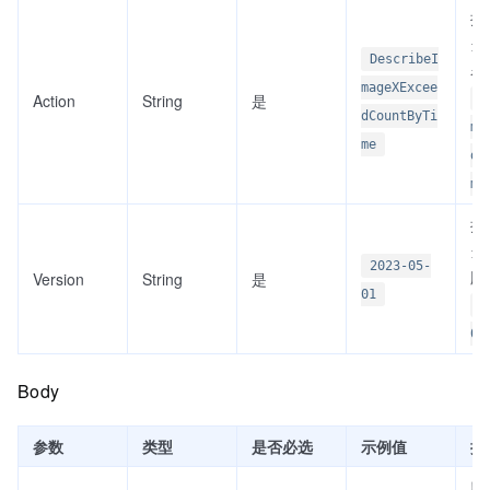
接
当前
DescribeI
名
mageXExcee
Action
String
是
D
dCountByTi
ma
me
dC
me
接
当前
2023-05-
版
Version
String
是
01
2
01
Body
参数
类型
是否必选
示例值
描
应