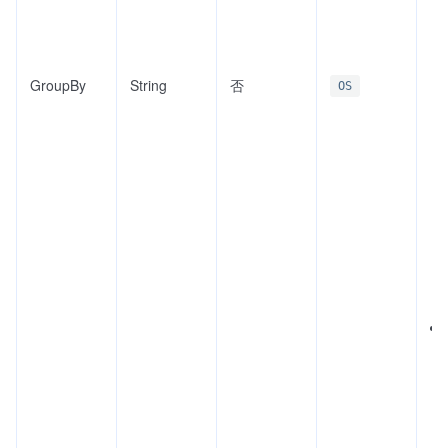
GroupBy
String
否
OS