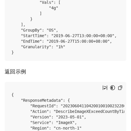
            "Vals": [

                "4g"

            ]

        }

    ],

    "GroupBy": "OS",

    "StartTime": "2019-06-27T13:00:00+08:00",

    "EndTime": "2019-06-27T15:00:00+08:00",

    "Granularity": "1h"

返回示例
{

    "ResponseMetadata": {

        "RequestId": "202306041104200100100232280022
        "Action": "DescribeImageXExceedCountByTime",
        "Version": "2023-05-01",

        "Service": "ImageX",

        "Region": "cn-north-1"
