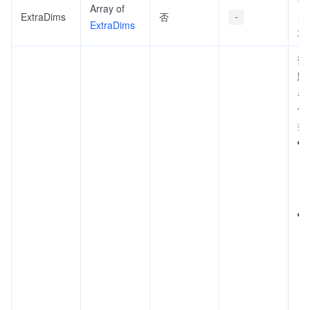
Array of
ExtraDims
否
自
-
ExtraDims
项
拆
默
表
位
持