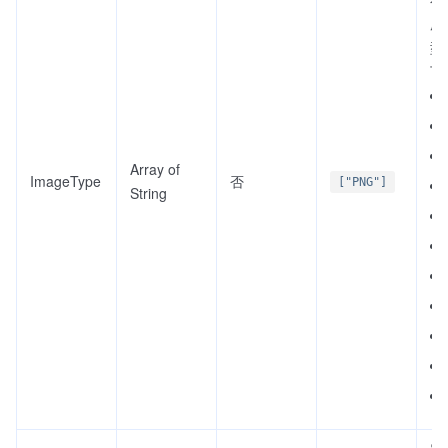
所
型
下
Array of
ImageType
否
["PNG"]
String
需