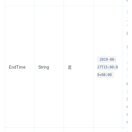
0+
获
束
需
间
日
照
I
2019-06-
表
EndTime
String
是
27T15:00:0
式
0+08:00
Y
DD
s±
比
06
02
0+