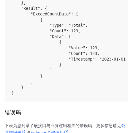
    },

    "Result": {

        "ExceedCountData": [

            {

                "Type": "Total",

                "Count": 123,

                "Data": [

                    {

                        "Value": 123,

                        "Count": 123,

                        "Timestamp": "2023-01-01T00
                    }

                ]

            }

        ]

    }

错误码
下表为您列举了该接口与业务逻辑相关的错误码。更多信息请见
公
共错误码
和
veImageX 错误码
。