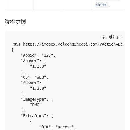
。
hh:mm
请求示例
POST https://imagex.volcengineapi.com/?Action=Descr
{

    "Appid": "123",

    "AppVer": [

        "1.2.0"

    ],

    "OS": "WEB",

    "SdkVer": [

        "1.2.0"

    ],

    "ImageType": [

        "PNG"

    ],

    "ExtraDims": [

        {

            "Dim": "access",
