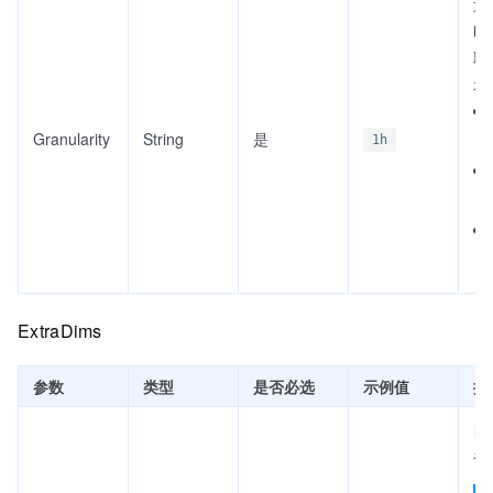
返
时
取
示
Granularity
String
是
1h
ExtraDims
参数
类型
是否必选
示例值
描
自
名