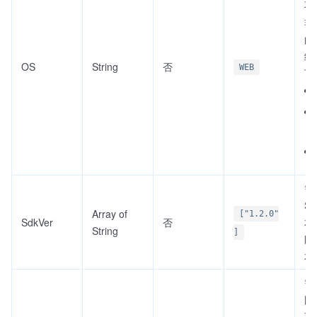
不
非
的
统
OS
String
否
WEB
下
需
S
Array of
["1.2.0"
SdkVer
否
本
String
]
匹
本.
需
图
不