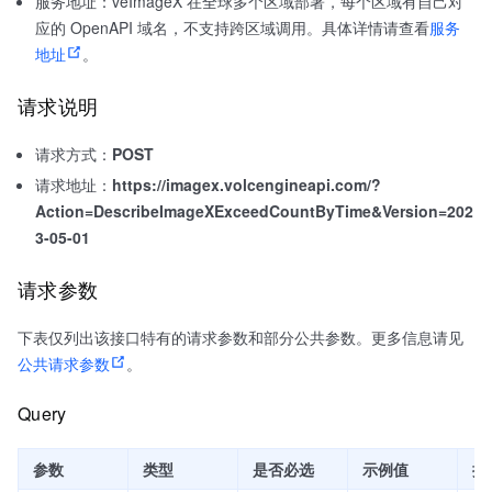
服务地址：veImageX 在全球多个区域部署，每个区域有自己对
应的 OpenAPI 域名，不支持跨区域调用。具体详情请查看
服务
地址
。
请求说明
请求方式：
POST
请求地址：
https://imagex.volcengineapi.com/?
Action=DescribeImageXExceedCountByTime&Version=202
3-05-01
请求参数
下表仅列出该接口特有的请求参数和部分公共参数。更多信息请见
公共请求参数
。
Query
参数
类型
是否必选
示例值
描