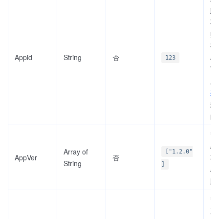
默
不
账
有
Appid
String
否
A
123
可
用
列
式
的 
需
A
Array of
["1.2.0"
AppVer
否
不
String
]
A
版
需
系