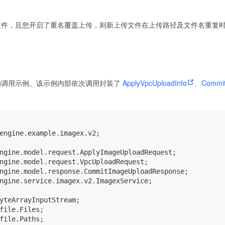
文件，且您开启了重名覆盖上传，则新上传文件在上传路径及文件名重复
的调用示例。该示例内部依次调用封装了
ApplyVpcUploadInfo
、
Commi
engine.example.imagex.v2;

ngine.model.request.ApplyImageUploadRequest;

ngine.model.request.VpcUploadRequest;

ngine.model.response.CommitImageUploadResponse;

ngine.service.imagex.v2.ImagexService;

yteArrayInputStream;

file.Files;

file.Paths;
