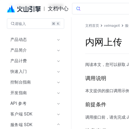
veImageX
文档指南
文档中心
请输入
文档首页
veImageX
服
产品动态
内网上传
产品简介
产品计费
阅读本文，您可以获取 J
快速入门
调用说明
控制台指南
本文提供的接口调用示例均
开发指南
API 参考
前提条件
客户端 SDK
调用接口前，请先完成 Jav
服务端 SDK