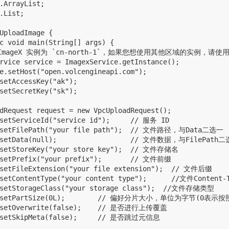
.ArrayList;

.List;

UploadImage {

c void main(String[] args) {

 ImageX 实例为 `cn-north-1`，如果您想使用其他区域的实例，请使用 `I
rvice service = ImagexService.getInstance();

e.setHost("open.volcengineapi.com");

setAccessKey("ak");

setSecretKey("sk");

dRequest request = new VpcUploadRequest();

.setServiceId("service id");     // 服务 ID

t.setFilePath("your file path");  // 文件路径，与Data二选一

t.setData(null);                  // 文件数据，与FilePath二
.setStoreKey("your store key");  // 文件存储名

.setPrefix("your prefix");       // 文件前缀

.setFileExtension("your file extension");  // 文件后缀

setContentType("your content type");      //文件Content-T
.setStorageClass("your storage class");  //文件存储类型

st.setPartSize(0L);        // 偏好分片大小，单位为字节(0表
t.setOverwrite(false);    // 是否进行上传覆盖

t.setSkipMeta(false);     // 是否跳过元信息
