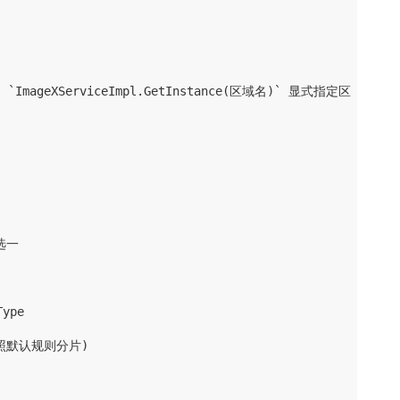
mageXServiceImpl.GetInstance(区域名)` 显式指定区域

选一

ype

示按照默认规则分片)
