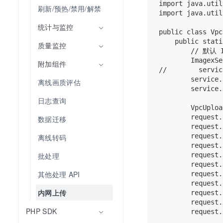
import java.util
刷新/预热/禁用/解禁
import java.util
统计与监控
public class Vpc
    public stati
质量监控
        // 默认
        ImagexSe
附加组件
//        servic
        service.
离线画质评估
        service.
日志查询
        VpcUploa
        request
数据迁移
        reques
        reques
离线转码
        request
批处理
        request
        request
其他处理 API
        request.
        request
内网上传
        reque
        reques
PHP SDK
        reques