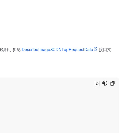
参数说明可参见
DescribeImageXCDNTopRequestData
接口文