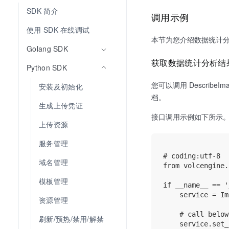
SDK 简介
调用示例
使用 SDK 在线调试
本节为您介绍数据统计
Golang SDK
获取数据统计分析结
Python SDK
您可以调用 Describe
安装及初始化
档。
生成上传凭证
接口调用示例如下所示
上传资源
服务管理
# coding:utf-8

域名管理
from volcengine.
模板管理
if __name__ == '
    service = Im
资源管理
    # call below
刷新/预热/禁用/解禁
    service.set_