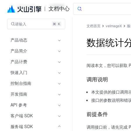
veImageX
文档指南
文档中心
请输入
文档首页
veImageX
服
产品动态
数据统计
产品简介
产品计费
阅读本文，您可以获取 P
快速入门
调用说明
控制台指南
本文提供的接口调用示例
开发指南
接口的参数说明和错
API 参考
前提条件
客户端 SDK
服务端 SDK
调用接口前，请先完成 Pyt