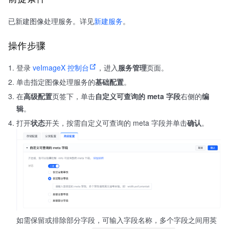
已新建图像处理服务。详见
新建服务
。
操作步骤
登录
veImageX 控制台
，进入
服务管理
页面。
单击指定图像处理服务的
基础配置
。
在
高级配置
页签下，单击
自定义可查询的 meta 字段
右侧的
编
辑
。
打开
状态
开关，按需自定义可查询的 meta 字段并单击
确认
。
如需保留或排除部分字段，可输入字段名称，多个字段之间用英