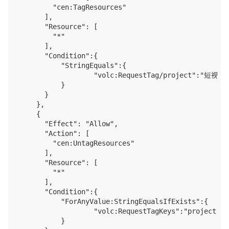
        "cen:TagResources"

      ],

      "Resource": [

        "*"

      ],

      "Condition":{

          "StringEquals":{

                  "volc:RequestTag/project":"短视频
          }

			}

		},

    {

      "Effect": "Allow",

      "Action": [

        "cen:UntagResources"

      ],

      "Resource": [

        "*"

      ],

      "Condition":{

          "ForAnyValue:StringEqualsIfExists":{

                  "volc:RequestTagKeys":"project"

          }
