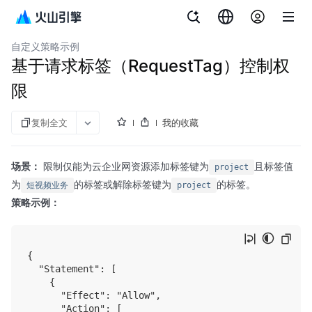
文档指南
访问控制
自定义策略示例
基于请求标签（RequestTag）控制权
限
复制全文
我的收藏
场景：
限制仅能为云企业网资源添加标签键为
且标签值
project
为
的标签或解除标签键为
的标签。
短视频业务
project
策略示例：
{

  "Statement": [

    {

      "Effect": "Allow",

      "Action": [
