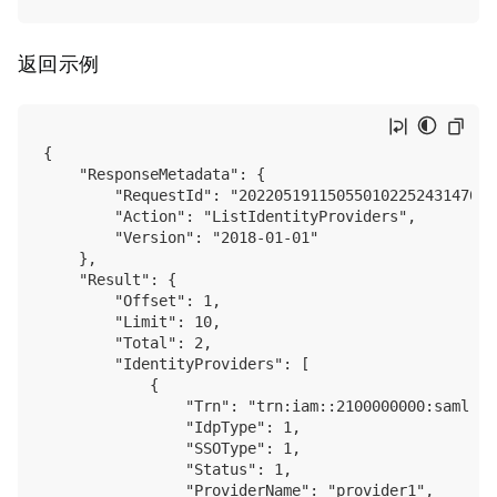
返回示例
{

    "ResponseMetadata": {

        "RequestId": "202205191150550102252431470183
        "Action": "ListIdentityProviders",

        "Version": "2018-01-01"

    },

    "Result": {

        "Offset": 1,

        "Limit": 10,

        "Total": 2,

        "IdentityProviders": [

            {

                "Trn": "trn:iam::2100000000:saml-pr
                "IdpType": 1,

                "SSOType": 1,

                "Status": 1,

                "ProviderName": "provider1",
