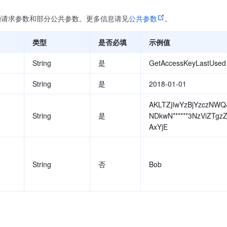
的请求参数和部分公共参数。更多信息请见
公共参数
。
类型
是否必填
示例值
String
是
GetAccessKeyLastUsed
String
是
2018-01-01
AKLTZjIwYzBjYzczNWQ
String
是
NDkwN******3NzViZTgz
AxYjE
String
否
Bob