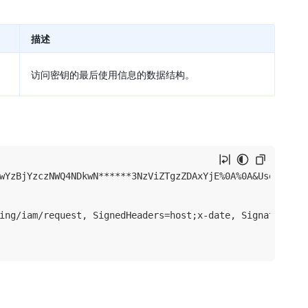
描述
访问密钥的最后使用信息的数据结构。
wYzBjYzczNWQ4NDkwN******3NzViZTgzZDAxYjE%0A%0A&UserName=B
ing/iam/request, SignedHeaders=host;x-date, Signature=47