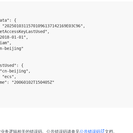
ata": {

 "20250103115701096137142169E03C96",

etAccessKeyLastUsed",

2018-01-01",

iam",

n-beijing"

stUsed": {

"cn-beijing",

 "ecs",

me": "20060102T150405Z"

与业务逻辑相关的错误码。公共错误码请参见
公共错误码
文档。