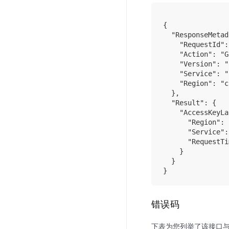
{

  "ResponseMetad
    "RequestId":
    "Action": "G
    "Version": "
    "Service": "
    "Region": "c
  },

  "Result": {

    "AccessKeyLa
      "Region": 
      "Service":
      "RequestTi
    }

  }

错误码
下表为您列举了该接口