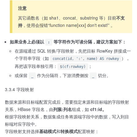
注意
其它函数名（如 sha1、concat、substring 等）目前
不支
持
，使用会报错“function name[xxx] don't exist!” 。
如果业务上必须以
等字符作为可读分隔，建议方案如下：
:
在源端通过 SQL 转换/字段映射，先把目标 RowKey 拼接成一
个字符串字段（如
），
concat(id, ':', name) AS rowkey
再把该字段单独引用：
；
$(cf:rowkey)
或保留
作为分隔符，下游消费侧按
切分。
_
_
3.3.4 字段映射
数据来源和目标端配置完成后，需要指定来源和目标端的字段映射
关系，HBase 字段名，由
列蔟:列名
组成，如
cf1:id。
根据字段映射关系，数据集成任务将源端字段中的数据，写入到目
标端对应字段中。
字段映射支持选择
基础模式
和
转换模式
配置映射：