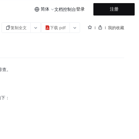
简体
登录
注册
文档
控制台
复制全文
下载 pdf
我的收藏
排查。
如下：