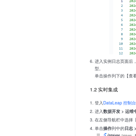
进入实例日志页面后
型。
单击操作列下的【查看
1.2 实时集成
登入
DataLeap 控制台
进入
数据开发 > 运维
在左侧导航栏中选择【
单击
操作
列中的
日志 