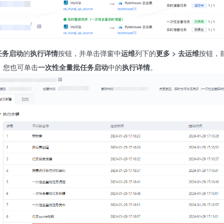
任务启动
的
执行详情
按钮，并单击弹窗中
运维
列下的
更多 > 去运维
按钮，
，您也可单击
一次性全量批任务启动
中的
执行详情
。