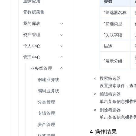
血缘应用
参数
元数据采集
*筛选器名称
我的库表
*筛选类型
资产管理
*关联字段
个人中心
描述
管理中心
*展示分组
业务线管理
搜索筛选器
创建业务线
设置搜索条件，查
编辑业务线
编辑筛选器
单击某条信息
操作
分类管理
删除筛选器
专辑管理
单击某条信息
操作
资产管理
4 操作结果
标签管理