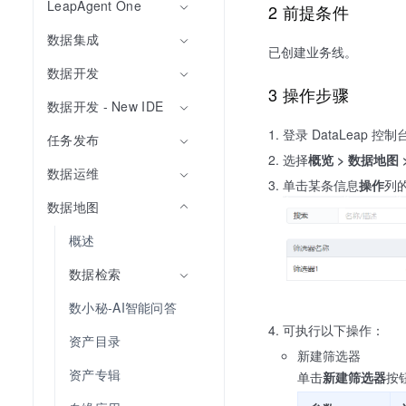
LeapAgent One
2 前提条件
数据集成
已创建业务线。
数据开发
3 操作步骤
数据开发 - New IDE
登录 DataLeap 控制
任务发布
选择
概览 >
数据地图
数据运维
单击某条信息
操作
列
数据地图
概述
数据检索
数小秘-AI智能问答
可执行以下操作：
资产目录
新建筛选器
资产专辑
单击
新建筛选器
按