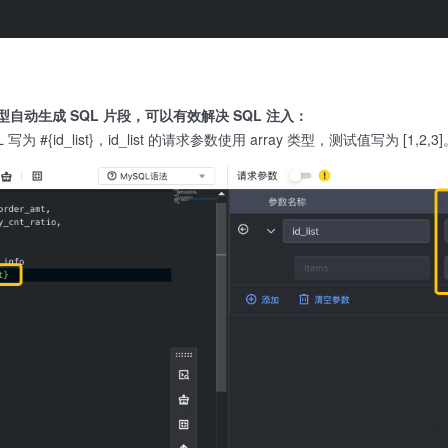
自动生成 SQL 片段，可以有效解决 SQL 注入：
L 写为 #{id_list}，id_list 的请求参数使用 array 类型，测试值写为 [1,2,3