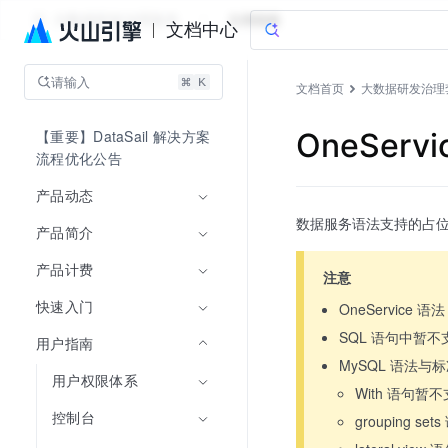
大数据研发治理套件
文档指南
文档中心
请输入
文档首页
大数据研发治理
【重要】DataSail 解决方案
OneServ
流程优化公告
产品动态
数据服务语法支持的占位符
产品简介
产品计费
注意
快速入门
OneServic
SQL 语句中暂
用户指南
MySQL 语法与
用户权限体系
With 语句暂
控制台
grouping s