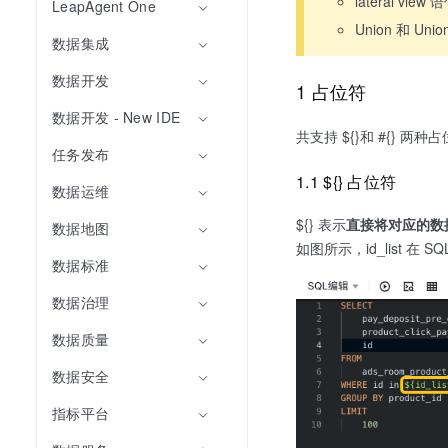
lateral vi
LeapAgent One
Union 和 Un
数据集成
数据开发
1 占位符
数据开发 - New IDE
共支持 ${}和 #{} 两种
任务发布
1.1 ${} 占位符
数据运维
${} 表示
直接将对应的数据
数据地图
如图所示，id_list 在 SQL
数据标准
数据治理
数据质量
数据安全
指标平台