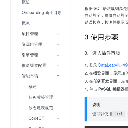
概述
根据 SQL 语法规则高
Onboarding 新手引导
自动补全：提供自动补全
错误检查：检测并提示 
概览
项目管理
3 使用步骤
资源组管理
3.1 进入插件市场
引擎管理
登录
DataLeap租户
推送渠道配置
在
概览
界面，显示加
智能市场
在
任务开发
界面，左
概述
单击
PySQL 编辑器
任务标签管理
说明
数仓建表规范
也可以使用
Ctrl
CodeCT