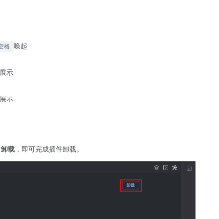
唤起
空格
展示
展示
击
卸载
，即可完成插件卸载。