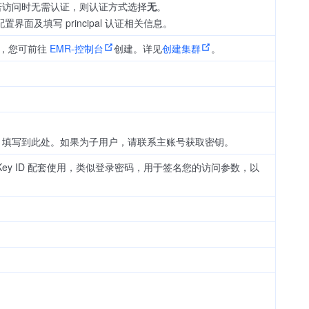
若访问时无需认证，则认证方式选择
无
。
界面及填写 principal 认证相关信息。
群，您可前往
EMR-控制台
创建。详见
创建集群
。
。
ey ID 填写到此处。如果为子用户，请联系主账号获取密钥。
cess Key ID 配套使用，类似登录密码，用于签名您的访问参数，以
。