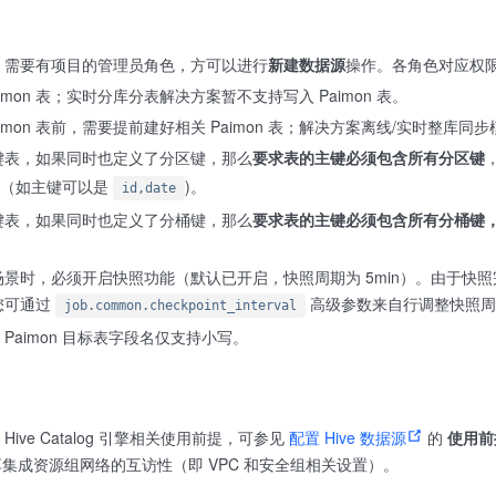
，需要有项目的管理员角色，方可以进行
新建数据源
操作。各角色对应权
imon 表；实时分库分表解决方案暂不支持写入 Paimon 表。
imon 表前，需要提前建好相关 Paimon 表；解决方案离线/实时整库同步模
键表，如果同时也定义了分区键，那么
要求表的主键必须包含所有分区键
（如主键可以是
)。
id,date
键表，如果同时也定义了分桶键，那么
要求表的主键必须包含所有分桶键
表的场景时，必须开启快照功能（默认已开启，快照周期为 5min）。由于快
您可通过
高级参数来自行调整快照周
job.common.checkpoint_interval
Paimon 目标表字段名仅支持小写。
less Hive Catalog 引擎相关使用前提，可参见
配置 Hive 数据源
的
使用前
集成资源组网络的互访性（即 VPC 和安全组相关设置）。