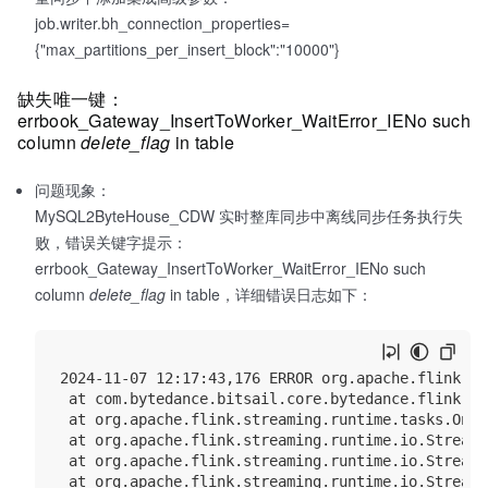
job.writer.bh_connection_properties=
{"max_partitions_per_insert_block":"10000"}
缺失唯一键：
errbook_Gateway_InsertToWorker_WaitError_IENo such
column
delete_flag
in table
问题现象：
MySQL2ByteHouse_CDW 实时整库同步中离线同步任务执行失
败，错误关键字提示：
errbook_Gateway_InsertToWorker_WaitError_IENo such
column
delete_flag
in table，详细错误日志如下：
2024-11-07 12:17:43,176 ERROR org.apache.flink.ru
 at com.bytedance.bitsail.core.bytedance.flink.br
 at org.apache.flink.streaming.runtime.tasks.OneI
 at org.apache.flink.streaming.runtime.io.StreamT
 at org.apache.flink.streaming.runtime.io.StreamT
 at org.apache.flink.streaming.runtime.io.StreamO