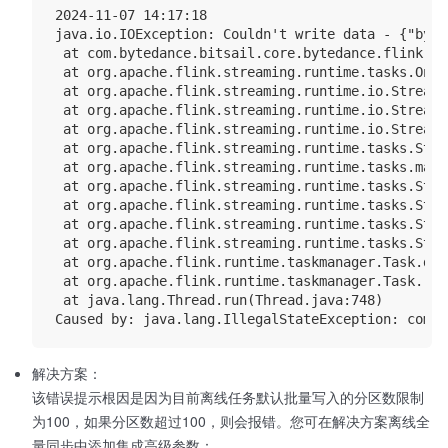
2024-11-07 14:17:18

java.io.IOException: Couldn't write data - {"byte
 at com.bytedance.bitsail.core.bytedance.flink.br
 at org.apache.flink.streaming.runtime.tasks.OneI
 at org.apache.flink.streaming.runtime.io.StreamT
 at org.apache.flink.streaming.runtime.io.StreamT
 at org.apache.flink.streaming.runtime.io.StreamO
 at org.apache.flink.streaming.runtime.tasks.Stre
 at org.apache.flink.streaming.runtime.tasks.mail
 at org.apache.flink.streaming.runtime.tasks.Stre
 at org.apache.flink.streaming.runtime.tasks.Stre
 at org.apache.flink.streaming.runtime.tasks.Stre
 at org.apache.flink.streaming.runtime.tasks.Stre
 at org.apache.flink.runtime.taskmanager.Task.doR
 at org.apache.flink.runtime.taskmanager.Task.run
 at java.lang.Thread.run(Thread.java:748)

解决方案：
该错误提示根因是因为目前离线任务默认批量写入的分区数限制
为100，如果分区数超过100，则会报错。您可在解决方案离线全
量同步中添加集成高级参数：