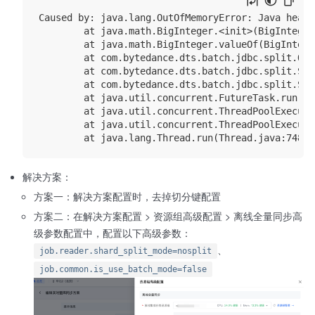
Caused by: java.lang.OutOfMemoryError: Java heap s
        at java.math.BigInteger.<init>(BigInteger
        at java.math.BigInteger.valueOf(BigIntege
        at com.bytedance.dts.batch.jdbc.split.Qui
        at com.bytedance.dts.batch.jdbc.split.Spl
        at com.bytedance.dts.batch.jdbc.split.Spl
        at java.util.concurrent.FutureTask.run(Fu
        at java.util.concurrent.ThreadPoolExecuto
        at java.util.concurrent.ThreadPoolExecuto
解决方案：
方案一：解决方案配置时，去掉切分键配置
方案二：在解决方案配置 > 资源组高级配置 > 离线全量同步高
级参数配置中，配置以下高级参数：
、
job.reader.shard_split_mode=nosplit
job.common.is_use_batch_mode=false