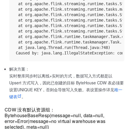
 at org.apache.flink.streaming.runtime.tasks.Stre
 at org.apache.flink.streaming.runtime.tasks.mail
 at org.apache.flink.streaming.runtime.tasks.Stre
 at org.apache.flink.streaming.runtime.tasks.Stre
 at org.apache.flink.streaming.runtime.tasks.Stre
 at org.apache.flink.streaming.runtime.tasks.Stre
 at org.apache.flink.runtime.taskmanager.Task.doR
 at org.apache.flink.runtime.taskmanager.Task.run
 at java.lang.Thread.run(Thread.java:748)

解决方案：
实时整库同步时以离线+实时的方式，数据写入方式都是以
Upsert 方式写入，因此已创建的目标 ByteHouse CDW 表必须要
设置UNIQUE KEY，否则会导致写入失败。表设置操作详见
唯一
键表
。
CDW 没有默认资源组：
BytehouseBaseResp(message=null, data=null,
error=Error(message=no virtual warehouse was
selected), meta=null)