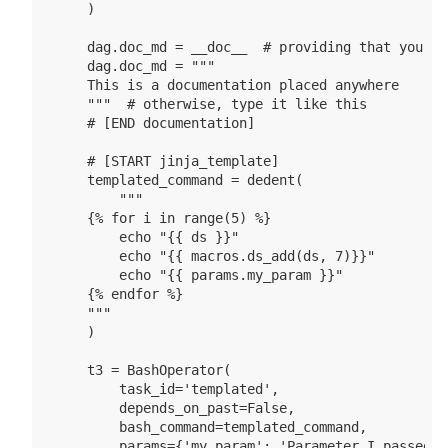
    )

    dag.doc_md = __doc__  # providing that you ha
    dag.doc_md = """

    This is a documentation placed anywhere

    """  # otherwise, type it like this

    # [END documentation]

    # [START jinja_template]

    templated_command = dedent(

        """

    {% for i in range(5) %}

        echo "{{ ds }}"

        echo "{{ macros.ds_add(ds, 7)}}"

        echo "{{ params.my_param }}"

    {% endfor %}

    """

    )

    t3 = BashOperator(

        task_id='templated',

        depends_on_past=False,

        bash_command=templated_command,

        params={'my_param': 'Parameter I passed in