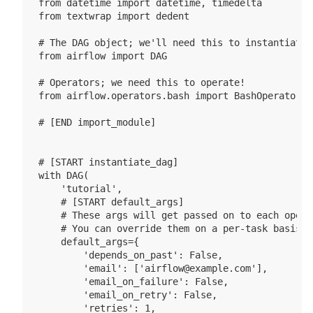
from datetime import datetime, timedelta

from textwrap import dedent

# The DAG object; we'll need this to instantiate a
from airflow import DAG

# Operators; we need this to operate!

from airflow.operators.bash import BashOperator

# [END import_module]

# [START instantiate_dag]

with DAG(

    'tutorial',

    # [START default_args]

    # These args will get passed on to each operat
    # You can override them on a per-task basis d
    default_args={

        'depends_on_past': False,

        'email': ['airflow@example.com'],

        'email_on_failure': False,

        'email_on_retry': False,

        'retries': 1,
