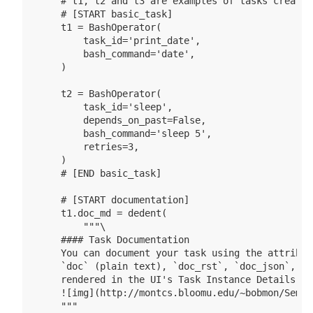
    # t1, t2 and t3 are examples of tasks created
    # [START basic_task]

    t1 = BashOperator(

        task_id='print_date',

        bash_command='date',

    )

    t2 = BashOperator(

        task_id='sleep',

        depends_on_past=False,

        bash_command='sleep 5',

        retries=3,

    )

    # [END basic_task]

    # [START documentation]

    t1.doc_md = dedent(

        """\

    #### Task Documentation

    You can document your task using the attribut
    `doc` (plain text), `doc_rst`, `doc_json`, `d
    rendered in the UI's Task Instance Details pag
    ![img](http://montcs.bloomu.edu/~bobmon/Semes
    """
