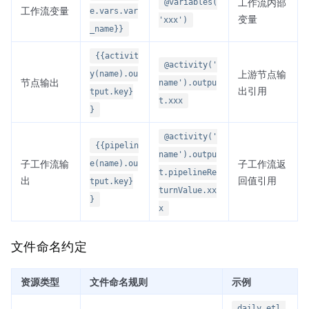
工作流内部
@variables(
工作流变量
e.vars.var
变量
'xxx')
_name}}
{{activit
@activity('
上游节点输
y(name).ou
节点输出
name').outpu
出引用
tput.key}
t.xxx
}
@activity('
{{pipelin
name').outpu
子工作流输
子工作流返
e(name).ou
t.pipelineRe
出
回值引用
tput.key}
turnValue.xx
}
x
文件命名约定
资源类型
文件命名规则
示例
daily_etl.