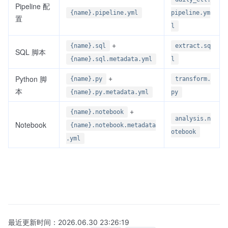
Pipeline 配
{name}.pipeline.yml
pipeline.ym
置
l
+
{name}.sql
extract.sq
SQL 脚本
{name}.sql.metadata.yml
l
+
Python 脚
{name}.py
transform.
本
{name}.py.metadata.yml
py
+
{name}.notebook
analysis.n
Notebook
{name}.notebook.metadata
otebook
.yml
最近更新时间：
2026.06.30 23:26:19