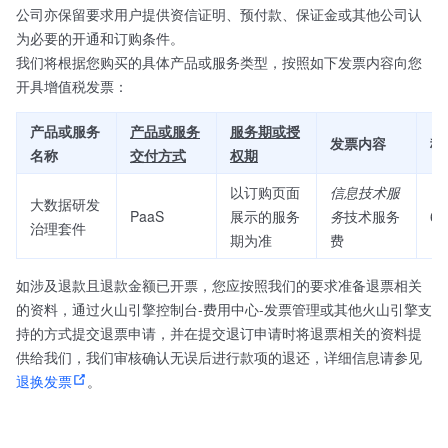
公司亦保留要求用户提供资信证明、预付款、保证金或其他公司认
为必要的开通和订购条件。
我们将根据您购买的具体产品或服务类型，按照如下发票内容向您
开具增值税发票：
产品或服务
产品或服务
服务期或授
发票内容
税
名称
交付方式
权期
以订购页面
信息技术服
大数据研发
PaaS
展示的服务
务
技术服务
6
治理套件
期为准
费
如涉及退款且退款金额已开票，您应按照我们的要求准备退票相关
的资料，通过火山引擎控制台-费用中心-发票管理或其他火山引擎支
持的方式提交退票申请，并在提交退订申请时将退票相关的资料提
供给我们，我们审核确认无误后进行款项的退还，详细信息请参见
退换发票
。