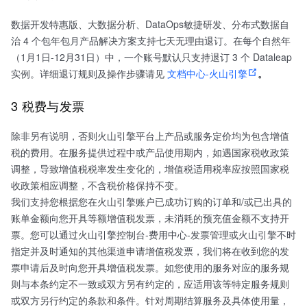
数据开发特惠版、大数据分析、DataOps敏捷研发、分布式数据自
治 4 个包年包月产品解决方案支持七天无理由退订。在每个自然年
（1月1日-12月31日）中，一个账号默认只支持退订 3 个 Dataleap
实例。详细退订规则及操作步骤请见
文档中心-火山引擎
。
3 税费与发票
除非另有说明，否则火山引擎平台上产品或服务定价均为包含增值
税的费用。在服务提供过程中或产品使用期内，如遇国家税收政策
调整，导致增值税税率发生变化的，增值税适用税率应按照国家税
收政策相应调整，不含税价格保持不变。
我们支持您根据您在火山引擎账户已成功订购的订单和/或已出具的
账单金额向您开具等额增值税发票，未消耗的预充值金额不支持开
票。您可以通过火山引擎控制台-费用中心-发票管理或火山引擎不时
指定并及时通知的其他渠道申请增值税发票，我们将在收到您的发
票申请后及时向您开具增值税发票。如您使用的服务对应的服务规
则与本条约定不一致或双方另有约定的，应适用该等特定服务规则
或双方另行约定的条款和条件。针对周期结算服务及具体使用量，