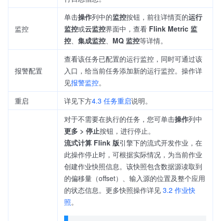
单击
操作
列中的
监控
按钮，前往详情页的
运行
监控
监控
或
云监控
界面中，查看
Flink Metric 监
控
、
集成监控
、
MQ 监控
等详情。
查看该任务已配置的运行监控，同时可通过该
报警配置
入口，给当前任务添加新的运行监控。操作详
见
报警监控
。
重启
详见下方
4.3 任务重启
说明。
对于不需要在执行的任务，您可单击
操作
列中
更多 > 停止
按钮，进行停止。
流式计算 Flink 版
引擎下的流式开发作业，在
此操作停止时，可根据实际情况，为当前作业
创建作业快照信息。该快照包含数据源读取到
的偏移量（offset）、输入源的位置及整个应用
的状态信息。更多快照操作详见
3.2 作业快
照
。