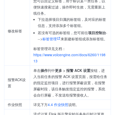
您可以自定义标签，用于标识某一类任务，以
便快速搜索过滤，操作即时生效，无需重新上
线任务。
下拉选择项目归属的标签组，及对应的标签
信息，支持添加多个标签组。
修改标签
若没有可选的标签组，您可前往
项目控制台
-
-->
标签管理
来新建标签组或添加标签组。
标签管理详见文档：
https://www.volcengine.com/docs/6260/1198
13
单击
操作
列中
更多 > 报警 ACK 设置
按钮，进
入当前任务的报警 ACK 设置页面，按需给任务
报警ACK设
的指定监控项目，进行报警屏蔽设置，在报警
置
屏蔽时段，该任务触发指定监控的报警，系统
会自行屏蔽，不发送给报警接收人。
作业快照
详见下方
4.4 作业快照
说明。
流式计算 Flink 版引擎实时任务执行时计算资