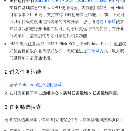
正在运行中
的
Serverless Flink SQL
、
Serverless Java Flink
任务
支持在基础信息中显示 CPU 使用情况、内存使用情况；当 Flink
引擎版本 ≥1.16 时，支持在停止时创建快照功能。目前，上述能
力以项目级粒度通过白名单的方式开放，您可通过
提工单
的方
式联系我们进行开通相关功能。对于历史运行中的任务，在开通
白名单后，需重启任务才能够使用相关功能。
EMR 流式任务类型（EMR Flink SQL、EMR Java Flink）重启模
式配置目前以白名单形式放开，您可通过
提工单
方式，联系我
们进行加白后开通使用。
2 进入任务运维
登录
DataLeap租户控制台
。
在对应项目下单击
运维中心 > 实时任务运维 > 任务运维
界面。
3 任务筛选搜索
可通过筛选和搜索，快速查找到指定任务，具体筛选和搜索项有：
筛选项：责任人、存储目录，任务状态，任务类型，任务标签和