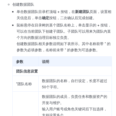
创建数据团队
单击数据团队目录栏顶端
+
按钮，在
新建团队
页面，设置相
关信息后，单击
确定
按钮，二次确认后完成创建。
鼠标悬停在目录树的某个团队名称上，单击显示的
+
按钮，
可以在当前团队下创建子团队。子团队可以用来为团队内某
个方向的数据治理目标独立负责。
创建数据团队相关参数说明如下表所示。其中名称前带 * 的
参数为必填参数，名称前未带 * 的参数为可选参数。
参数
说明
团队信息设置
数据团队的名称，自行设定，长度不超过
*团队名称
50个字符。
数据团队的成员，负责任务和数据资产的
开发与维护。
输入用户账号或角色关键词后下拉选择，
支持设置多个。