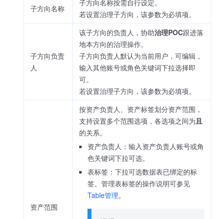
子方向名称按需自行设定。
子方向名称
若设置治理子方向，该参数为必填项。
该子方向的负责人，协助
治理POC
跟进落
地本方向的治理操作。
子方向负责
子方向负责人默认为当前用户，可编辑，
人
输入其他账号或角色关键词下拉选择即
可。
若设置治理子方向，该参数为必填项。
按资产负责人、资产标签划分资产范围，
支持设置多个范围选项，各选项之间为
且
的关系。
资产负责人：输入资产负责人账号或角
色关键词下拉可选。
表标签：下拉可选数据表已绑定的标
签。管理表标签的操作说明可参见
Table管理
。
资产范围