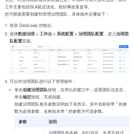
工作主要包括SLA延迟优化、组织事故复盘等。
您可根据需要创建和管理治理团队，具体操作步骤如下：
登录 DataLeap 控制台。
选择
数据治理
> 工作台 > 系统配置 > 治理团队配置
，进入
治理团
队配置
页面。
可以对治理团队进行以下管理操作：
单击
创建治理团队
按钮，在弹出的窗口中，设置团队信息后，
单击
确定
按钮，完成创建。
创建治理团队相关参数说明如下表所示。其中名称前带 * 的参
数为必填参数，名称前未带 * 的参数为可选参数。
参数
说明
治理团队的名称，自行设定，长度不超过