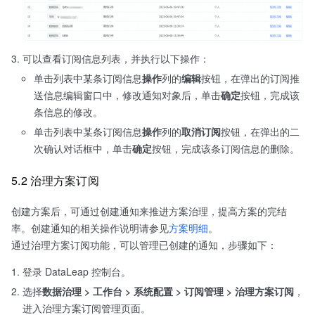
可以查看订阅信息列表，并执行以下操作：
单击列表中某条订阅信息
操作
列的
编辑
按钮，在弹出的订阅推
送信息编辑窗口中，修改通知对象后，单击
确定
按钮，完成该
条信息的修改。
单击列表中某条订阅信息
操作
列的
取消订阅
按钮，在弹出的二
次确认对话框中，单击
确定
按钮，完成该条订阅信息的删除。
5.2 治理方案订阅
创建方案后，可通过创建通知来推进方案治理，提高方案的完结
率。创建通知的相关操作说明请参见
方案明细
。
通过治理方案订阅功能，可以管理已创建的通知，步骤如下：
登录 DataLeap 控制台。
选择
数据治理
> 工作台 > 系统配置 > 订阅管理 > 治理方案订阅
，
进入治理方案订阅管理页面。