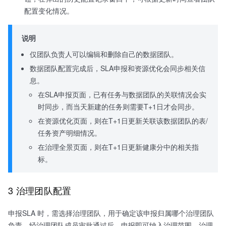
配置变化情况。
说明
仅团队负责人可以编辑和删除自己的数据团队。
数据团队配置完成后，SLA申报和资源优化会同步相关信
息。
在SLA申报页面，已有任务与数据团队的关联情况会实
时同步，而当天新建的任务则需要T+1日才会同步。
在资源优化页面，则在T+1日更新关联该数据团队的表/
任务资产明细情况。
在治理全景页面，则在T+1日更新健康分中的相关指
标。
3 治理团队配置
申报SLA 时，需选择治理团队，用于确定该申报归属哪个治理团队
负责。经治理团队成员审批通过后，申报即可纳入治理范围，治理