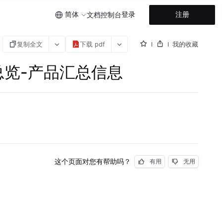
简体
登录
注册
文档
控制台
复制全文
下载 pdf
我的收藏
询账单总览-产品汇总信息
这个页面对您有帮助吗？
有用
无用