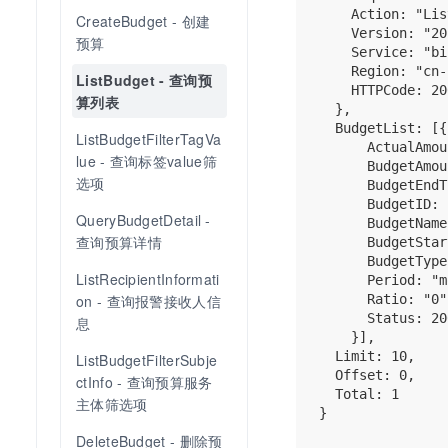
    Action: "Lis
CreateBudget - 创建
    Version: "20
预算
    Service: "bi
    Region: "cn-
ListBudget - 查询预
    HTTPCode: 200
算列表
  },

  BudgetList: [{

ListBudgetFilterTagVa
      ActualAmou
lue - 查询标签value筛
      BudgetAmou
选项
      BudgetEndT
      BudgetID: 
QueryBudgetDetail - 
      BudgetName
查询预算详情
      BudgetStar
      BudgetType
ListRecipientInformati
      Period: "m
on - 查询报警接收人信
      Ratio: "0",
      Status: 200
息
    }],

  Limit: 10,

ListBudgetFilterSubje
  Offset: 0,

ctInfo - 查询预算服务
  Total: 1

主体筛选项
}

DeleteBudget - 删除预