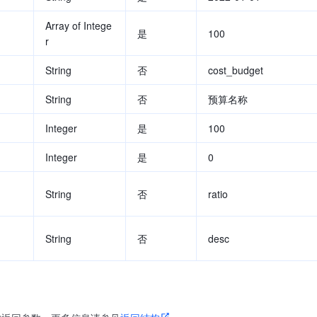
Array of Intege
是
100
r
String
否
cost_budget
String
否
预算名称
Integer
是
100
Integer
是
0
String
否
ratio
String
否
desc