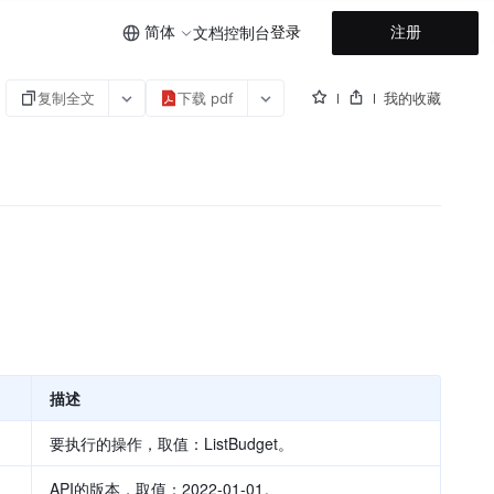
简体
登录
注册
文档
控制台
复制全文
下载 pdf
我的收藏
描述
要执行的操作，取值：ListBudget。
API的版本，取值：2022-01-01。