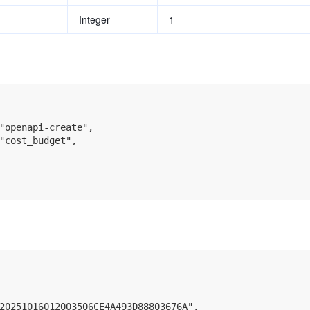
Integer
1
"openapi-create",

"cost_budget",

20251016012003506CE4A493D88803676A",
