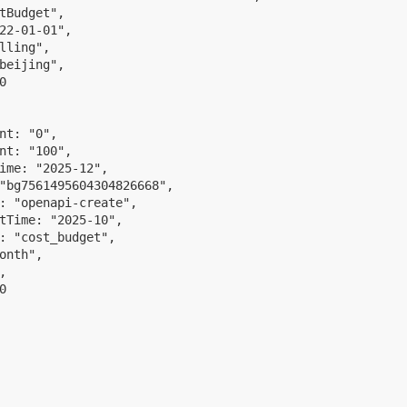
tBudget",

22-01-01",

lling",

beijing",



nt: "0",

nt: "100",

ime: "2025-12",

"bg7561495604304826668",

: "openapi-create",

tTime: "2025-10",

: "cost_budget",

onth",




