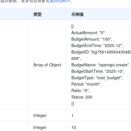
的返回参数。更多信息请参见
返回结构
。
类型
示例值
[{
ActualAmount: "0",
BudgetAmount: "100",
BudgetEndTime: "2025-12",
BudgetID: "bg75614956043048
668",
Array of Object
BudgetName: "openapi-create",
BudgetStartTime: "2025-10",
BudgetType: "cost_budget",
Period: "month",
Ratio: "0",
Status: 200
}]
Integer
1
Integer
10