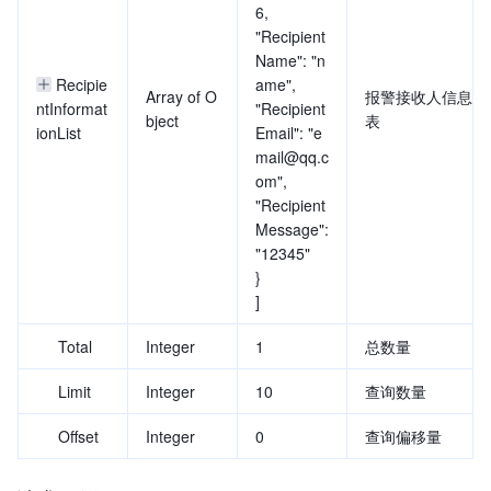
6,
"Recipient
Name": "n
Recipie
ame",
Array of O
报警接收人信息列
ntInformat
"Recipient
bject
表
ionList
Email": "e
mail@qq.c
om",
"Recipient
Message":
"12345"
}
]
Total
Integer
1
总数量
Limit
Integer
10
查询数量
Offset
Integer
0
查询偏移量