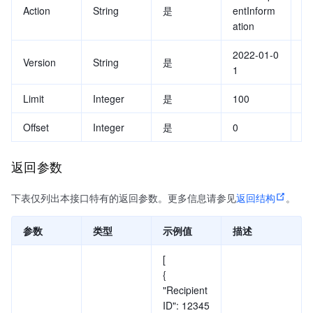
Action
String
是
entInform
值：
ation
nf
2022-01-0
A
Version
String
是
1
值
Limit
Integer
是
100
查
Offset
Integer
是
0
查
返回参数
下表仅列出本接口特有的返回参数。更多信息请参见
返回结构
。
参数
类型
示例值
描述
[
{
"Recipient
ID": 12345