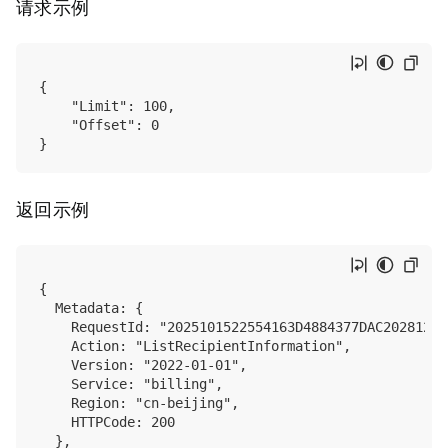
请求示例
{

    "Limit": 100,

    "Offset": 0

返回示例
{

	Metadata: {

		RequestId: "2025101522554163D4884377DAC2028121",

		Action: "ListRecipientInformation",

		Version: "2022-01-01",

		Service: "billing",

		Region: "cn-beijing",

		HTTPCode: 200

	},
