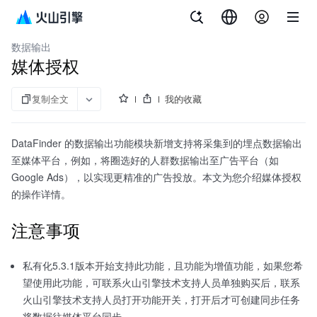
文档指南
增长分析（私有化）
数据输出
媒体授权
复制全文
我的收藏
DataFinder 的数据输出功能模块新增支持将采集到的埋点数据输出
至媒体平台，例如，将圈选好的人群数据输出至广告平台（如
Google Ads），以实现更精准的广告投放。本文为您介绍媒体授权
的操作详情。
注意事项
私有化5.3.1版本开始支持此功能，且功能为增值功能，如果您希
望使用此功能，可联系火山引擎技术支持人员单独购买后，联系
火山引擎技术支持人员打开功能开关，打开后才可创建同步任务
将数据往媒体平台同步。