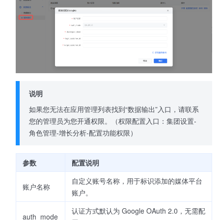
说明
如果您无法在应用管理列表找到“数据输出”入口，请联系
您的管理员为您开通权限。（权限配置入口：集团设置-
角色管理-增长分析-配置功能权限）
参数
配置说明
自定义账号名称，用于标识添加的媒体平台
账户名称
账户。
认证方式默认为 Google OAuth 2.0，无需配
auth_mode