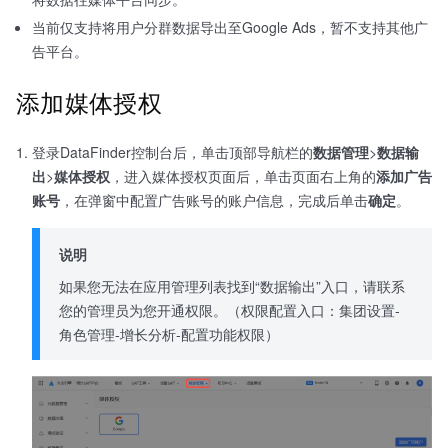
当前仅支持将用户分群数据导出至Google Ads，暂不支持其他广
告平台。
添加媒体授权
登录DataFinder控制台后，单击顶部导航栏的
数据管理
>
数据输
出
>
媒体授权
，进入媒体授权页面后，单击页面右上角的
添加广告
账号
，在弹窗中配置广告账号的账户信息，完成后单击
确定
。
说明
如果您无法在应用管理列表找到“数据输出”入口，请联系
您的管理员为您开通权限。（权限配置入口：集团设置-
角色管理-增长分析-配置功能权限）