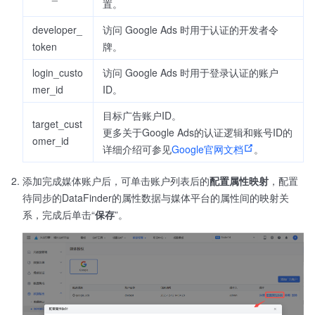
置。
developer_
访问 Google Ads 时用于认证的开发者令
token
牌。
login_custo
访问 Google Ads 时用于登录认证的账户
mer_id
ID。
目标广告账户ID。
target_cust
更多关于Google Ads的认证逻辑和账号ID的
omer_id
详细介绍可参见
Google官网文档
。
添加完成媒体账户后，可单击账户列表后的
配置属性映射
，配置
待同步的DataFinder的属性数据与媒体平台的属性间的映射关
系，完成后单击“
保存
”。