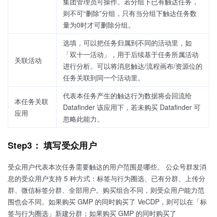
集团管理员可操作。若分组下已有触达任务，
则不可“删除”分组，只有当分组下触达任务数
量为0时才可删除分组。
选填，可以把任务归属到不同的活动里，如
「双十一活动」，用于后续基于任务所属活动
关联活动
进行分析。可以将消息触达/流程画布/资源位的
任务关联到同一个活动里。
代表本任务产生的触达行为数据将会回流给
本任务关联
Datafinder 该应用下，若未购买 Datafinder 可
应用
忽略此能力。
Step3： 填写受众用户
受众用户代表本次任务需要触达的用户范围是哪些。 公众号群发消
息的受众用户支持 5 种方式：标签与行为圈选、已有分群、上传分
群、微信标签分群、全部用户。购买组合不同，则受众用户能力范
围也会不同。如果购买 GMP 的同时购买了 VeCDP，则可以在「标
签与行为圈选」新建分群；如果购买 GMP 的同时购买了