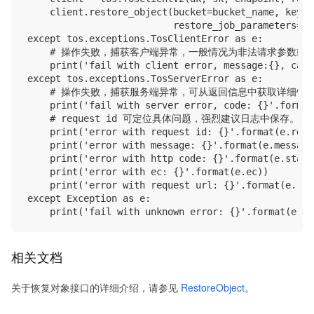
    client.restore_object(bucket=bucket_name, key=k
                          restore_job_parameters=Re
except tos.exceptions.TosClientError as e:

    # 操作失败，捕获客户端异常，一般情况为非法请求参数或网
    print('fail with client error, message:{}, caus
except tos.exceptions.TosServerError as e:

    # 操作失败，捕获服务端异常，可从返回信息中获取详细错误
    print('fail with server error, code: {}'.format
    # request id 可定位具体问题，强烈建议日志中保存。

    print('error with request id: {}'.format(e.requ
    print('error with message: {}'.format(e.message)
    print('error with http code: {}'.format(e.statu
    print('error with ec: {}'.format(e.ec))

    print('error with request url: {}'.format(e.req
except Exception as e:

相关文档
关于恢复对象接口的详细介绍，请参见
RestoreObject
。