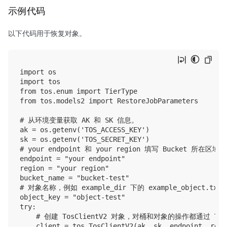
示例代码
以下代码用于恢复对象。
import os

import tos

from tos.enum import TierType

from tos.models2 import RestoreJobParameters

# 从环境变量获取 AK 和 SK 信息。

ak = os.getenv('TOS_ACCESS_KEY')

sk = os.getenv('TOS_SECRET_KEY')

# your endpoint 和 your region 填写 Bucket 所在区域对
endpoint = "your endpoint"

region = "your region"

bucket_name = "bucket-test"

# 对象名称，例如 example_dir 下的 example_object.txt 文
object_key = "object-test"

try:

    # 创建 TosClientV2 对象，对桶和对象的操作都通过 TosC
    client = tos.TosClientV2(ak, sk, endpoint, regio