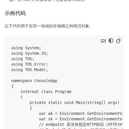
示例代码
以下代码用于在同一地域的存储桶之间拷贝对象。
using System;

using System.IO;

using TOS;

using TOS.Error;

using TOS.Model;

namespace ConsoleApp

{

    internal class Program

    {

        private static void Main(string[] args)

        {

            var ak = Environment.GetEnvironmentVari
            var sk = Environment.GetEnvironmentVari
            // endpoint 若没有指定HTTP协议（HTTP/HTT