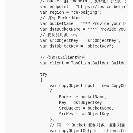
            // Bucket 的 Endpoint，以华北2（北京）为例：ht
            var endpoint = "https://tos-cn-beijing.
            var region = "cn-beijing";

            // 填写 BucketName

            var bucketName = "*** Provide your buck
            var dstBucketName = "*** Provide your d
            // 复制源对象 key

            var srcObjectKey = "srcObjectKey";

            var dstObjectKey = "objectKey";

            // 创建TOSClient实例

            var client = TosClientBuilder.Builder()
            try

            {

                var copyObjectInput = new CopyObjec
                {

                    Bucket = bucketName,

                    Key = dstObjectKey,

                    SrcBucket = bucketName,

                    SrcKey = srcObjectKey,

                };

                // 同一个 Bucket 复制对象，复制对象
                var copyObjectOutput = client.CopyO