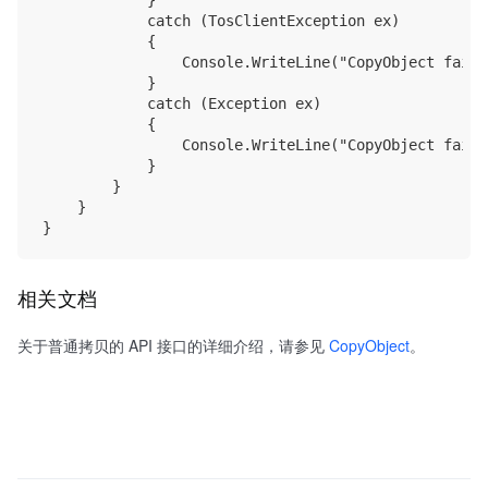
            catch (TosClientException ex)

            {

                Console.WriteLine("CopyObject faile
            }

            catch (Exception ex)

            {

                Console.WriteLine("CopyObject faile
            }

        }

    }

相关文档
关于普通拷贝的 API 接口的详细介绍，请参见
CopyObject
。