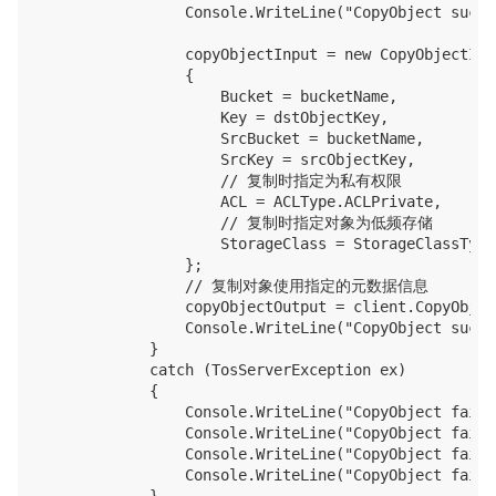
                Console.WriteLine("CopyObject succe
                copyObjectInput = new CopyObjectInpu
                {

                    Bucket = bucketName,

                    Key = dstObjectKey,

                    SrcBucket = bucketName,

                    SrcKey = srcObjectKey,

                    // 复制时指定为私有权限

                    ACL = ACLType.ACLPrivate,

                    // 复制时指定对象为低频存储

                    StorageClass = StorageClassType
                };

                // 复制对象使用指定的元数据信息

                copyObjectOutput = client.CopyObjec
                Console.WriteLine("CopyObject succe
            }

            catch (TosServerException ex)

            {

                Console.WriteLine("CopyObject faile
                Console.WriteLine("CopyObject faile
                Console.WriteLine("CopyObject faile
                Console.WriteLine("CopyObject faile
            }
