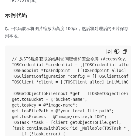
16777216 px。
示例代码
以下代码展示将图片缩放为高度 100px，然后将处理后的图片保存
到本地。
// 从STS服务获取的临时访问密钥和安全令牌（AccessKey、Secret
TOSCredential *credential = [[TOSCredential alloc] 
TOSEndpoint *tosEndpoint = [[TOSEndpoint alloc] ini
TOSClientConfiguration *config = [[TOSClientConfigu
TOSClient *client = [[TOSClient alloc] initWithConf
TOSGetObjectToFileInput *get = [TOSGetObjectToFileI
get.tosBucket = @"bucket-name";

get.tosKey = @"image-name";

get.tosFilePath = @"your_local_file_path";

get.tosProcess = @"image/resize,h_100";

TOSTask *task = [client getObjectToFile:get];

[task continueWithBlock:^id _Nullable(TOSTask * _No
    if (!task.error) {
