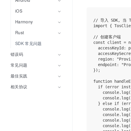
Android
iOS
// 导入 SDK, 当 
Harmony
import { TosClie
Rust
// 创建客户端

const client = n
SDK 常见问题
  accessKeyId: p
  accessKeySecre
错误码
  region: "Pro
常见问题
  endpoint: "Pr
});

最佳实践
function handleE
相关协议
  if (error inst
    console.log(
    console.log(
  } else if (err
    console.log(
    console.log(
    console.log(
    console.log(