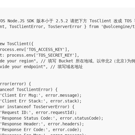
TOS Node.JS SDK 版本小于 2.5.2 请把下方 TosClient 改成 TOS 
nt, TosClientError, TosServerError } from '@volcengine/to
ew TosClient({

rocess.env['TOS_ACCESS_KEY'],

t: process.env['TOS_SECRET_KEY'],

vide your region", // 填写 Bucket 所在地域。以华北2（北京)为例，则
ovide your endpoint", // 填写域名地址

rror(error) {

anceof TosClientError) {

'Client Err Msg:', error.message);

'Client Err Stack:', error.stack);

or instanceof TosServerError) {

'Request ID:', error.requestId);

'Response Status Code:', error.statusCode);

'Response Header:', error.headers);

'Response Err Code:', error.code);
