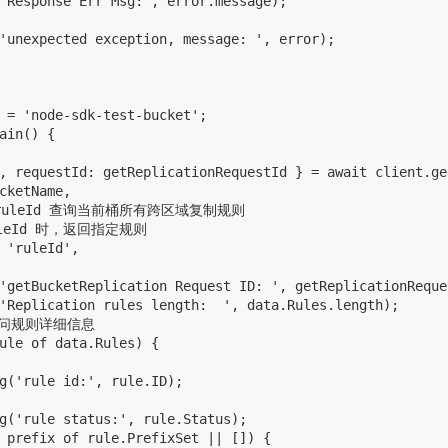
'Response Err Msg:', error.message);

'unexpected exception, message: ', error);

 = 'node-sdk-test-bucket';

ain() {

, requestId: getReplicationRequestId } = await client.ge
cketName,

 ruleId 查询当前桶所有跨区域复制规则

uleId 时，返回指定规则

 'ruleId',

'getBucketReplication Request ID: ', getReplicationReques
'Replication rules length:  ', data.Rules.length);

访问规则详细信息

ule of data.Rules) {

g('rule id:', rule.ID);

g('rule status:', rule.Status);

 prefix of rule.PrefixSet || []) {
