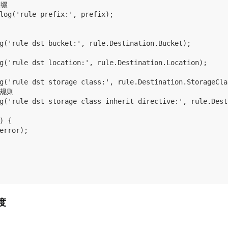
缀

log('rule prefix:', prefix);

g('rule dst bucket:', rule.Destination.Bucket);

g('rule dst location:', rule.Destination.Location);

g('rule dst storage class:', rule.Destination.StorageClas
规则

g('rule dst storage class inherit directive:', rule.Dest
) {

error);

度