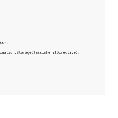
s);

ination.StorageClassInheritDirective);
