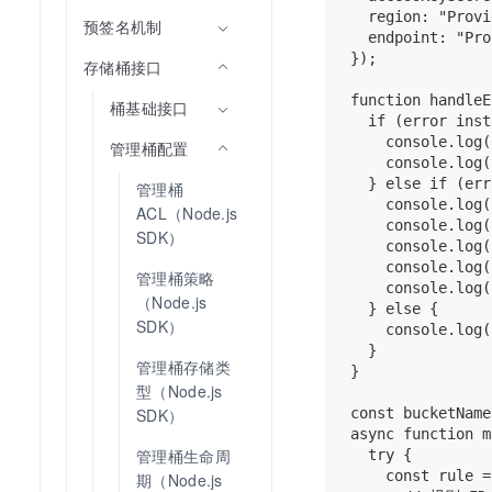
  region: "Pro
预签名机制
  endpoint: "Pr
});

存储桶接口
function handleE
桶基础接口
  if (error inst
    console.log(
管理桶配置
    console.log(
  } else if (err
管理桶 
    console.log(
ACL（Node.js 
    console.log(
SDK）
    console.log(
    console.log(
管理桶策略
    console.log(
（Node.js 
  } else {

SDK）
    console.log(
  }

管理桶存储类
}

型（Node.js 
const bucketName
SDK）
async function m
管理桶生命周
  try {

    const rule = 
期（Node.js 