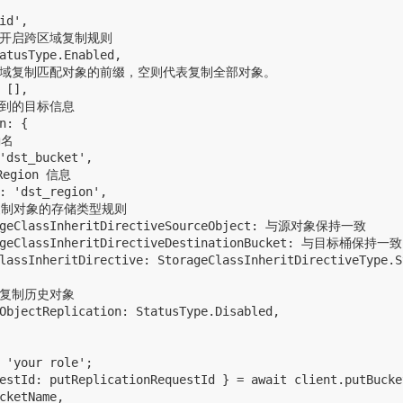
id',

是否开启跨区域复制规则

atusType.Enabled,

定跨区域复制匹配对象的前缀，空则代表复制全部对象。

 [],

制到的目标信息

n: {

名

'dst_bucket',

Region 信息

: 'dst_region',

指定复制对象的存储类型规则

rageClassInheritDirectiveSourceObject: 与源对象保持一致

ageClassInheritDirectiveDestinationBucket: 与目标桶保持一致

lassInheritDirective: StorageClassInheritDirectiveType.S
要复制历史对象

ObjectReplication: StatusType.Disabled,

 'your role';

estId: putReplicationRequestId } = await client.putBucke
cketName,
