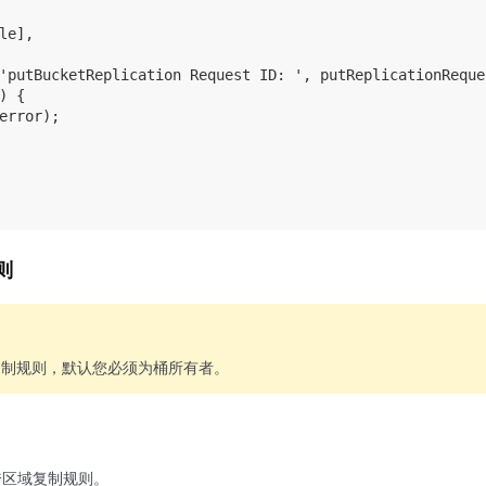
le],

'putBucketReplication Request ID: ', putReplicationReques
) {

error);

则
复制规则，默认您必须为桶所有者。
跨区域复制规则。