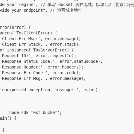
vide your region", // 填写 Bucket 所在地域。以华北2（北京)为例，则
ovide your endpoint", // 填写域名地址

rror(error) {

anceof TosClientError) {

'Client Err Msg:', error.message);

'Client Err Stack:', error.stack);

or instanceof TosServerError) {

'Request ID:', error.requestId);

'Response Status Code:', error.statusCode);

'Response Header:', error.headers);

'Response Err Code:', error.code);

'Response Err Msg:', error.message);

'unexpected exception, message: ', error);

 = 'node-sdk-test-bucket';

ain() {

{
