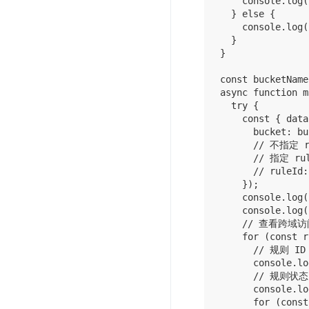
    console.log(
  } else {

    console.log(
  }

}

const bucketName
async function m
  try {

    const { data
      bucket: bu
      // 不指定
      // 指定 r
      // ruleId:
    });

    console.log(
    console.log(
    // 查看跨域
    for (const r
      // 规则 ID

      console.lo
      // 规则状态

      console.lo
      for (const