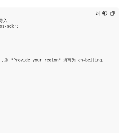
导入

s-sdk';

 "Provide your region" 填写为 cn-beijing。
