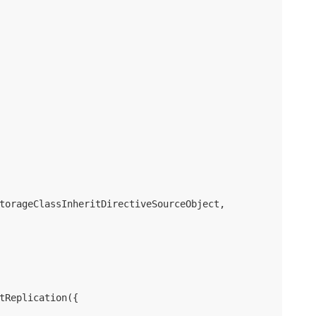
torageClassInheritDirectiveSourceObject,

tReplication({
