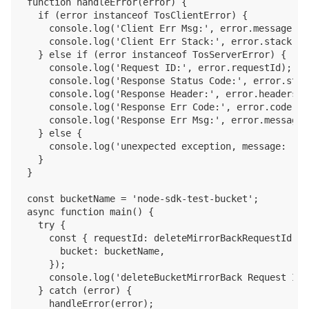
function handleError(error) {

  if (error instanceof TosClientError) {

    console.log('Client Err Msg:', error.message);

    console.log('Client Err Stack:', error.stack);

  } else if (error instanceof TosServerError) {

    console.log('Request ID:', error.requestId);

    console.log('Response Status Code:', error.stat
    console.log('Response Header:', error.headers);

    console.log('Response Err Code:', error.code);

    console.log('Response Err Msg:', error.message);
  } else {

    console.log('unexpected exception, message: ', e
  }

}

const bucketName = 'node-sdk-test-bucket';

async function main() {

  try {

    const { requestId: deleteMirrorBackRequestId } 
      bucket: bucketName,

    });

    console.log('deleteBucketMirrorBack Request ID:
  } catch (error) {

    handleError(error);
