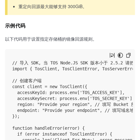
重定向回源最大能够支持 300GiB。
示例代码
以下代码用于设置指定存储桶的镜像回源规则。
// 导入 SDK, 当 TOS Node.JS SDK 版本小于 2.5.2 请把下方
import { TosClient, TosClientError, TosServerError,
// 创建客户端

const client = new TosClient({

  accessKeyId: process.env['TOS_ACCESS_KEY'],

  accessKeySecret: process.env['TOS_SECRET_KEY'],

  region: "Provide your region", // 填写 Bucke
  endpoint: "Provide your endpoint", // 填写域名地址

});

function handleError(error) {

  if (error instanceof TosClientError) {
