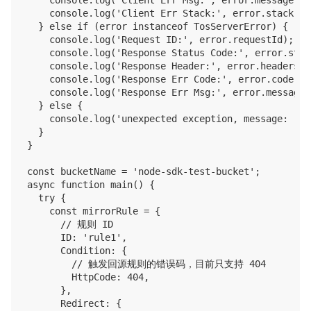
    console.log('Client Err Msg:', error.message);

    console.log('Client Err Stack:', error.stack);

  } else if (error instanceof TosServerError) {

    console.log('Request ID:', error.requestId);

    console.log('Response Status Code:', error.stat
    console.log('Response Header:', error.headers);

    console.log('Response Err Code:', error.code);

    console.log('Response Err Msg:', error.message);
  } else {

    console.log('unexpected exception, message: ', e
  }

}

const bucketName = 'node-sdk-test-bucket';

async function main() {

  try {

    const mirrorRule = {

      // 规则 ID

      ID: 'rule1',

      Condition: {

        // 触发回源规则的错误码，目前只支持 404

        HttpCode: 404,

      },

      Redirect: {
