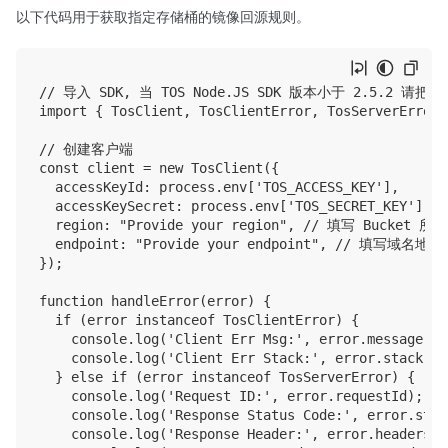
以下代码用于获取指定存储桶的镜像回源规则。
// 导入 SDK, 当 TOS Node.JS SDK 版本小于 2.5.2 请把下方
import { TosClient, TosClientError, TosServerError 
// 创建客户端

const client = new TosClient({

  accessKeyId: process.env['TOS_ACCESS_KEY'],

  accessKeySecret: process.env['TOS_SECRET_KEY'],

  region: "Provide your region", // 填写 Bucke
  endpoint: "Provide your endpoint", // 填写域名地址

});

function handleError(error) {

  if (error instanceof TosClientError) {

    console.log('Client Err Msg:', error.message);

    console.log('Client Err Stack:', error.stack);

  } else if (error instanceof TosServerError) {

    console.log('Request ID:', error.requestId);

    console.log('Response Status Code:', error.stat
    console.log('Response Header:', error.headers);
