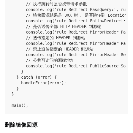
      // 执行跳转时是否携带请求参数

      console.log('rule Redirect PassQuery:', rule.
      // 镜像回源结果是 3XX 时， 是否跳转到 Location 
      console.log('rule Redirect FollowRedirect:', 
      // 是否透传全部 HTTP HEADER 到源端

      console.log('rule Redirect MirrorHeader PassA
      // 透传指定的 HEADER 到源站

      console.log('rule Redirect MirrorHeader Pass:
      // 禁止透传指定的 HEADER 到源站

      console.log('rule Redirect MirrorHeader Remov
      // 公共可访问的源端地址

      console.log('rule Redirect PublicSource Sourc
    }

  } catch (error) {

    handleError(error);

  }

}

删除镜像回源