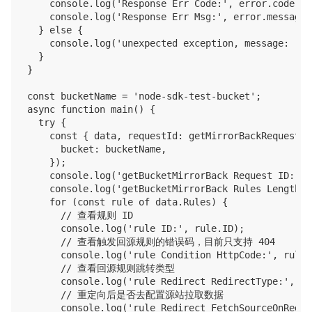
    console.log('Response Err Code:', error.code);

    console.log('Response Err Msg:', error.message);
  } else {

    console.log('unexpected exception, message: ', e
  }

}

const bucketName = 'node-sdk-test-bucket';

async function main() {

  try {

    const { data, requestId: getMirrorBackRequestId
      bucket: bucketName,

    });

    console.log('getBucketMirrorBack Request ID: ',
    console.log('getBucketMirrorBack Rules Length: 
    for (const rule of data.Rules) {

      // 查看规则 ID

      console.log('rule ID:', rule.ID);

      // 查看触发回源规则的错误码，目前只支持 404

      console.log('rule Condition HttpCode:', rule.
      // 查看回源规则跳转类型

      console.log('rule Redirect RedirectType:', ru
      // 重定向后是否去配置源站拉取数据

      console.log('rule Redirect FetchSourceOnRedir