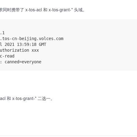
带了 x-tos-acl 和 x-tos-grant-* 头域。
1

.tos-cn-beijing.volces.com

l 2021 13:59:18 GMT

uthorization xxx

c-read

l 和 x-tos-grant-* 二选一。