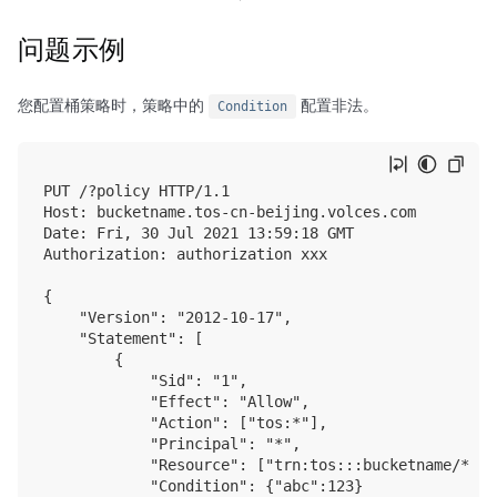
问题示例
您配置桶策略时，策略中的
配置非法。
Condition
PUT /?policy HTTP/1.1

Host: bucketname.tos-cn-beijing.volces.com

Date: Fri, 30 Jul 2021 13:59:18 GMT

Authorization: authorization xxx

{

    "Version": "2012-10-17",

    "Statement": [

        {

            "Sid": "1",

            "Effect": "Allow",

            "Action": ["tos:*"],

            "Principal": "*",

            "Resource": ["trn:tos:::bucketname/*"],

            "Condition": {"abc":123}
