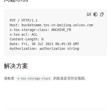
PUT / HTTP/1.1

Host: bucketname.tos-cn-beijing.volces.com

x-tos-storage-class: ARCHIVE_FR

x-tos-acl: ACL

Content-Length: 0

Date: Fri, 30 Jul 2021 06:45:39 GMT

解决方案
请检查
的取值是否符合预期。
x-tos-storage-class