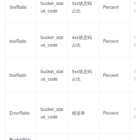
bucket_stat
3xx状态码
Re
3xxRatio
Percent
us_code
占比
D
bucket_stat
4xx状态码
Re
4xxRatio
Percent
us_code
占比
D
bucket_stat
5xx状态码
Re
5xxRatio
Percent
us_code
占比
D
bucket_stat
Re
ErrorRatio
错误率
Percent
us_code
D
BucketStat