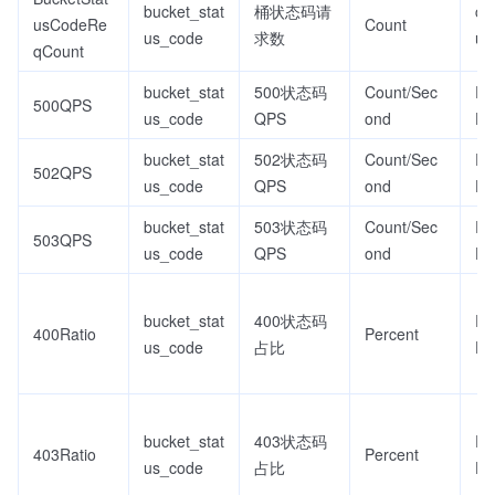
bucket_stat
桶状态码请
co
usCodeRe
Count
us_code
求数
ur
qCount
bucket_stat
500状态码
Count/Sec
Re
500QPS
us_code
QPS
ond
D
bucket_stat
502状态码
Count/Sec
Re
502QPS
us_code
QPS
ond
D
bucket_stat
503状态码
Count/Sec
Re
503QPS
us_code
QPS
ond
D
bucket_stat
400状态码
Re
400Ratio
Percent
us_code
占比
D
bucket_stat
403状态码
Re
403Ratio
Percent
us_code
占比
D