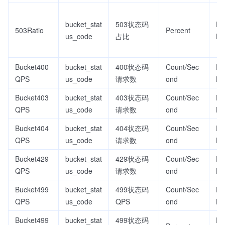
bucket_stat
503状态码
Re
503Ratio
Percent
us_code
占比
D
Bucket400
bucket_stat
400状态码
Count/Sec
Re
QPS
us_code
请求数
ond
D
Bucket403
bucket_stat
403状态码
Count/Sec
Re
QPS
us_code
请求数
ond
D
Bucket404
bucket_stat
404状态码
Count/Sec
Re
QPS
us_code
请求数
ond
D
Bucket429
bucket_stat
429状态码
Count/Sec
Re
QPS
us_code
请求数
ond
D
Bucket499
bucket_stat
499状态码
Count/Sec
Re
QPS
us_code
QPS
ond
D
Bucket499
bucket_stat
499状态码
Re