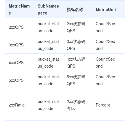
MetricNam
SubNames
指标名称
MetricUnit
Di
e
pace
bucket_stat
2xx状态码
Count/Sec
co
2xxQPS
us_code
QPS
ond
ur
bucket_stat
3xx状态码
Count/Sec
co
3xxQPS
us_code
QPS
ond
ur
bucket_stat
4xx状态码
Count/Sec
co
4xxQPS
us_code
QPS
ond
ur
bucket_stat
5xx状态码
Count/Sec
co
5xxQPS
us_code
QPS
ond
ur
bucket_stat
2xx状态码
Re
2xxRatio
Percent
us_code
占比
D