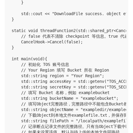
    }

    std::cout << "DownloadFile success. object etag
}

static void threadFunction2(std::shared_ptr<CancelH
    // false 代表不清除 checkpoint 等信息。true 代表清除
    CancelHook->Cancel(false);

}

int main(void){

    // 初始化 TOS 账号信息

    // Your Region 填写 Bucket 所在 Region

    std::string region = "Your Region";

    std::string accessKey = std::getenv("TOS_ACCESS_
    std::string secretKey = std::getenv("TOS_SECRET_
    // 填写 Bucket 名称，例如 examplebucket

    std::string bucketName = "examplebucket";

    // 填写Object完整路径，完整路径中不能包含Bucket名称，例如e
    std::string objectName = "exampledir/exampleobj
    // 下载Object到本地文件examplefile.txt，并保
    std::string filePath = "/localpath/examplefile.t
    // 记录断点记录文件的完整路径。只有当Object下载
    // 如果未设置该值，默认与待上传的本地文件同路径。
