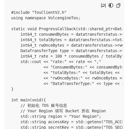
#include "TosClientV2.h"

using namespace VolcengineTos;

static void ProgressCallback(std::shared_ptr<DataTr
    int64_t consumedBytes = datatransferstatus->con
    int64_t totalBytes = datatransferstatus->totalBy
    int64_t rwOnceBytes = datatransferstatus->rwOnc
    DataTransferType type = datatransferstatus->type
    int64_t rate = 100 * consumedBytes / totalBytes;
    std::cout << "rate:" << rate << ","

              << "ConsumedBytes:" << consumedBytes <
              << "totalBytes:" << totalBytes << ","

              << "rwOnceBytes:" << rwOnceBytes << ",
              << "DataTransferType:" << type << std:
}

int main(void){

    // 初始化 TOS 账号信息

    // Your Region 填写 Bucket 所在 Region

    std::string region = "Your Region";

    std::string accessKey = std::getenv("TOS_ACCESS_
    std::string secretKey = std::getenv("TOS_SECRET_