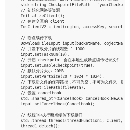
    std::string CheckpointFilePath = "yourCheckpoin
    // 初始化网络等资源

    InitializeClient();

    // 创建交互的 client

    TosClientV2 client(region, accessKey, secretKey)
    // 断点续传下载

    DownloadFileInput input(bucketName, objectName);
    // 并发下载分片的线程数 1-1000

    input.setTaskNum(10);

    // 开启 checkpoint 会在本地生成断点续传记录文件

    input.setEnableCheckpoint(true);

    // 默认分片大小 20MB

    input.setPartSize(20 * 1024 * 1024);

    // 下载后文件的保存路径，不可为空，不可为文件夹，建议
    input.setFilePath(filePath);

    // 设置 cancelHook

    std::shared_ptr<CancelHook> CancelHook(NewCance
    input.setCancelHook(CancelHook);

    // 线程1中执行断点续传下载接口

    std::thread thread1(threadFunction1, client, inp
    thread1.detach();
