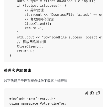
    auto output = client.downloadFile(input);

    if (!output.isSuccess()) {

        // 异常处理

        std::cout << "DownloadFile failed." << outp
        // 释放网络等资源

        CloseClient();

        return -1;

    }

    std::cout << "DownloadFile success. object etag
    // 释放网络等资源

    CloseClient();

    return 0;

处理客户端限速
以下代码用于设置断点续传下载客户端限速。
#include "TosClientV2.h"

using namespace VolcengineTos;
