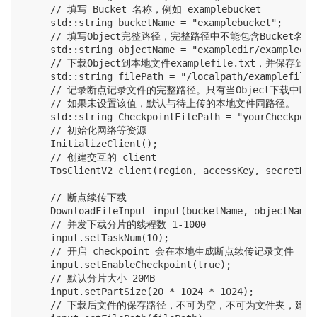
    // 填写 Bucket 名称，例如 examplebucket

    std::string bucketName = "examplebucket";

    // 填写Object完整路径，完整路径中不能包含Bucket名称，例如e
    std::string objectName = "exampledir/exampleobj
    // 下载Object到本地文件examplefile.txt，并保
    std::string filePath = "/localpath/examplefile.t
    // 记录断点记录文件的完整路径。只有当Object下载
    // 如果未设置该值，默认与待上传的本地文件同路径。

    std::string CheckpointFilePath = "yourCheckpoin
    // 初始化网络等资源

    InitializeClient();

    // 创建交互的 client

    TosClientV2 client(region, accessKey, secretKey)
    // 断点续传下载

    DownloadFileInput input(bucketName, objectName);
    // 并发下载分片的线程数 1-1000

    input.setTaskNum(10);

    // 开启 checkpoint 会在本地生成断点续传记录文件

    input.setEnableCheckpoint(true);

    // 默认分片大小 20MB

    input.setPartSize(20 * 1024 * 1024);

    // 下载后文件的保存路径，不可为空，不可为文件夹，建议