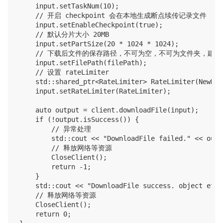
    input.setTaskNum(10);

    // 开启 checkpoint 会在本地生成断点续传记录文件

    input.setEnableCheckpoint(true);

    // 默认分片大小 20MB

    input.setPartSize(20 * 1024 * 1024);

    // 下载后文件的保存路径，不可为空，不可为文件夹，建议
    input.setFilePath(filePath);

    // 设置 rateLimiter

    std::shared_ptr<RateLimiter> RateLimiter(NewRat
    input.setRateLimiter(RateLimiter);

    auto output = client.downloadFile(input);

    if (!output.isSuccess()) {

        // 异常处理

        std::cout << "DownloadFile failed." << outp
        // 释放网络等资源

        CloseClient();

        return -1;

    }

    std::cout << "DownloadFile success. object etag
    // 释放网络等资源

    CloseClient();

    return 0;
