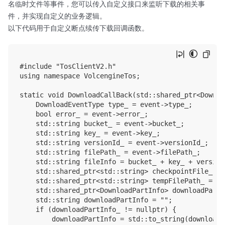
名临时文件等事件，您可以传入自定义接口来监听下载的相关事
件，并实现自定义的业务逻辑。
以下代码用于自定义断点续传下载回调函数。
#include "TosClientV2.h"

using namespace VolcengineTos;

static void DownloadCallBack(std::shared_ptr<Downlo
    DownloadEventType type_ = event->type_;

    bool error_ = event->error_;

    std::string bucket_ = event->bucket_;

    std::string key_ = event->key_;

    std::string versionId_ = event->versionId_;

    std::string filePath_ = event->filePath_;

    std::string fileInfo = bucket_ + key_ + version
    std::shared_ptr<std::string> checkpointFile_ = 
    std::shared_ptr<std::string> tempFilePath_ = ev
    std::shared_ptr<DownloadPartInfo> downloadPartI
    std::string downloadPartInfo = "";

    if (downloadPartInfo_ != nullptr) {

        downloadPartInfo = std::to_string(downloadP