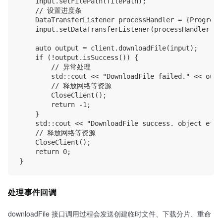
    input.setFilePath(filePath);

    // 设置进度条

    DataTransferListener processHandler = {Progress
    input.setDataTransferListener(processHandler);

    auto output = client.downloadFile(input);

    if (!output.isSuccess()) {

        // 异常处理

        std::cout << "DownloadFile failed." << outp
        // 释放网络等资源

        CloseClient();

        return -1;

    }

    std::cout << "DownloadFile success. object etag
    // 释放网络等资源

    CloseClient();

    return 0;

处理事件回调
downloadFile 接口调用过程会发送创建临时文件、下载分片、重命