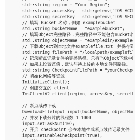
    std::string region = "Your Region";

    std::string accessKey = std::getenv("TOS_ACCESS_
    std::string secretKey = std::getenv("TOS_SECRET_
    // 填写 Bucket 名称，例如 examplebucket

    std::string bucketName = "examplebucket";

    // 填写Object完整路径，完整路径中不能包含Bucket名称，例如e
    std::string objectName = "exampledir/exampleobj
    // 下载Object到本地文件examplefile.txt，并保
    std::string filePath = "/localpath/examplefile.t
    // 记录断点记录文件的完整路径。只有当Object下载
    // 如果未设置该值，默认与待上传的本地文件同路径。

    std::string CheckpointFilePath = "yourCheckpoin
    // 初始化网络等资源

    InitializeClient();

    // 创建交互的 client

    TosClientV2 client(region, accessKey, secretKey)
    // 断点续传下载

    DownloadFileInput input(bucketName, objectName);
    // 并发下载分片的线程数 1-1000

    input.setTaskNum(10);

    // 开启 checkpoint 会在本地生成断点续传记录文件

    input.setEnableCheckpoint(true);
