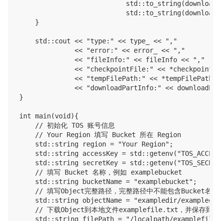
                           std::to_string(downloadP
                           std::to_string(downloadP
    }

    std::cout << "type:" << type_ << ","

              << "error:" << error_ << ","

              << "fileInfo:" << fileInfo << ","

              << "checkpointFile:" << *checkpointFi
              << "tempFilePath:" << *tempFilePath_ <
              << "downloadPartInfo:" << downloadPar
}

int main(void){

    // 初始化 TOS 账号信息

    // Your Region 填写 Bucket 所在 Region

    std::string region = "Your Region";

    std::string accessKey = std::getenv("TOS_ACCESS_
    std::string secretKey = std::getenv("TOS_SECRET_
    // 填写 Bucket 名称，例如 examplebucket

    std::string bucketName = "examplebucket";

    // 填写Object完整路径，完整路径中不能包含Bucket名称，例如e
    std::string objectName = "exampledir/exampleobj
    // 下载Object到本地文件examplefile.txt，并保
    std::string filePath = "/localpath/examplefile.t