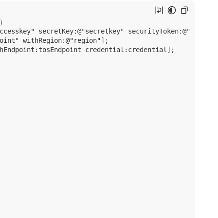
）

ccesskey" secretKey:@"secretkey" securityToken:@"security
oint" withRegion:@"region"];

hEndpoint:tosEndpoint credential:credential];
