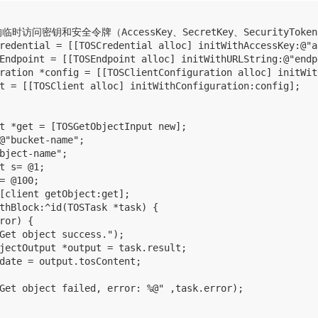
临时访问密钥和安全令牌（AccessKey、SecretKey、SecurityToken
redential = [[TOSCredential alloc] initWithAccessKey:@"a
Endpoint = [[TOSEndpoint alloc] initWithURLString:@"endp
ration *config = [[TOSClientConfiguration alloc] initWit
t = [[TOSClient alloc] initWithConfiguration:config];

t *get = [TOSGetObjectInput new];

@"bucket-name";

bject-name";

t s= @1;

= @100;

[client getObject:get];

thBlock:^id(TOSTask *task) {

ror) {

Get object success.");

jectOutput *output = task.result;

date = output.tosContent;

Get object failed, error: %@" ,task.error);
