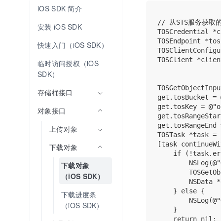
iOS SDK 简介
// 从STS服务获取的
安装 iOS SDK
TOSCredential *c
TOSEndpoint *tos
快速入门（iOS SDK）
TOSClientConfigu
TOSClient *clien
临时访问授权（iOS 
SDK）
TOSGetObjectInpu
存储桶接口
get.tosBucket = 
get.tosKey = @"o
对象接口
get.tosRangeStar
get.tosRangeEnd 
上传对象
TOSTask *task = 
[task continueWi
下载对象
    if (!task.er
        NSLog(@"
下载对象
        TOSGetOb
（iOS SDK）
        NSData *
    } else {

下载进度条
        NSLog(@"
（iOS SDK）
    }

    return nil;
