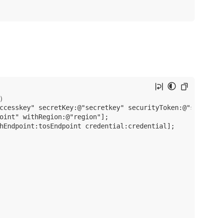
）

ccesskey" secretKey:@"secretkey" securityToken:@"security
oint" withRegion:@"region"];

hEndpoint:tosEndpoint credential:credential];
