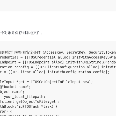
一个对象并保存到本地文件。
临时访问密钥和安全令牌（AccessKey、SecretKey、SecurityToken
redential = [[TOSCredential alloc] initWithAccessKey:@"a
Endpoint = [[TOSEndpoint alloc] initWithURLString:@"endp
ration *config = [[TOSClientConfiguration alloc] initWit
t = [[TOSClient alloc] initWithConfiguration:config];

leInput *get = [TOSGetObjectToFileInput new];

@"bucket-name";

bject-name";

= your_local_filepath;

[client getObjectToFile:get];

thBlock:^id(TOSTask *task) {

ror) {
