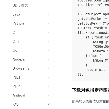
TOSClientConfigu
SDK 概览
TOSClient *clien
Java
TOSGetObjectInpu
get.tosBucket = 
Python
get.tosKey = @"o
TOSTask *task = 
C
[task continueWi
    if (!task.er
C++
        NSLog(@"
        TOSGetOb
Go
        NSData *
    } else {

Node.js
        NSLog(@"
    }

Browser.js
    return nil;

.NET
PHP
下载对象指定范围
Android
如果您仅需要读取对象
iOS