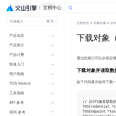
对象存储
文档指南
文档中心
请输入
文档首页
对象存储
SD
产品动态
下载对象（i
产品简介
产品计费
通过此接口可以从指定
快速入门
下载对象并读取数
用户指南
如下代码展示如何下载
TOS Vectors
工具指南
// 从STS服务获取的
API 参考
TOSCredential *c
SDK 参考
TOSEndpoint *tos