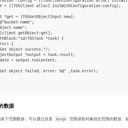
ration *config = [[TOSClientConfiguration alloc] initWit
t = [[TOSClient alloc] initWithConfiguration:config];

t *get = [TOSGetObjectInput new];

@"bucket-name";

bject-name";

[client getObject:get];

thBlock:^id(TOSTask *task) {

ror) {

Get object success.");

jectOutput *output = task.result;

date = output.tosContent;

Get object failed, error: %@" ,task.error);

的数据
的某个范围数据，可以通过设置
范围读取对象指定范围的数据。
Range