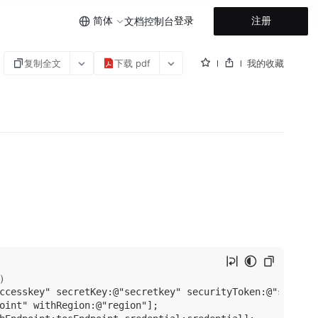
简体
登录
注册
文档
控制台
复制全文
下载 pdf
我的收藏
）

ccesskey" secretKey:@"secretkey" securityToken:@"security
oint" withRegion:@"region"];
