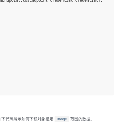
hEndpoint:tosEndpoint credential:credential];

如下代码展示如何下载对象指定
范围的数据。
Range