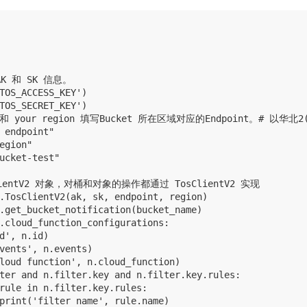
 和 SK 信息。

TOS_ACCESS_KEY')

TOS_SECRET_KEY')

t 和 your region 填写Bucket 所在区域对应的Endpoint。# 以华北2(北
 endpoint"

egion"

ucket-test"

ClientV2 对象，对桶和对象的操作都通过 TosClientV2 实现

.TosClientV2(ak, sk, endpoint, region)

.get_bucket_notification(bucket_name)

.cloud_function_configurations:

d', n.id)

vents', n.events)

loud function', n.cloud_function)

ter and n.filter.key and n.filter.key.rules:

rule in n.filter.key.rules:

print('filter name', rule.name)
