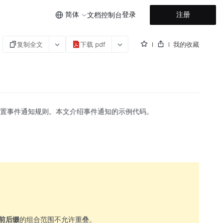
简体
登录
注册
文档
控制台
复制全文
下载 pdf
我的收藏
以设置事件通知规则。本文介绍事件通知的示例代码。
+前后缀
的组合范围不允许重叠。