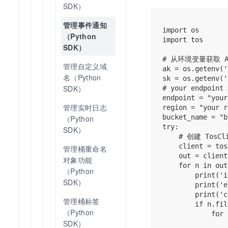
SDK）
管理事件通知
import os

（Python 
import tos

SDK）
# 从环境变量获取 AK
管理自定义域
ak = os.getenv('
名（Python 
sk = os.getenv('
SDK）
# your endpoin
endpoint = "your
管理实时日志
region = "your r
bucket_name = "b
（Python 
try:

SDK）
    # 创建 Tos
    client = tos
管理桶重命名
    out = client
对象功能
    for n in out
（Python 
        print('i
SDK）
        print('e
        print('c
管理桶标签
        if n.fil
（Python 
            for 
SDK）
                