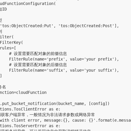
udFunctionConfiguration(

ID



'tos:ObjectCreated:Put', 'tos:ObjectCreated:Post'],



ilter(

FilterKey(

rules=[

        # 设置需要匹配对象的前缀信息

    FilterRule(name='prefix', value='your prefix'),

        # 设置需要匹配对象的后缀信息

    FilterRule(name='suffix', value='your suffix'),



务名

nction=cloudFunction

.put_bucket_notification(bucket_name, [config])

tions.TosClientError as e:

，捕获客户端异常，一般情况为非法请求参数或网络异常

with client error, message:{}, cause: {}'.format(e.messa
tions.TosServerError as e:
