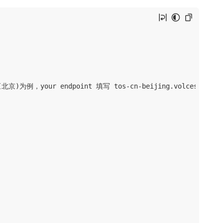
京)为例，your endpoint 填写 tos-cn-beijing.volces.com，yo