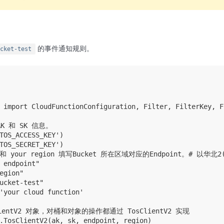
的事件通知规则。
cket-test
 import CloudFunctionConfiguration, Filter, FilterKey, Fi
 和 SK 信息。

TOS_ACCESS_KEY')

TOS_SECRET_KEY')

t 和 your region 填写Bucket 所在区域对应的Endpoint。# 以华北2(北
 endpoint"

egion"

ucket-test"

'your cloud function'

ClientV2 对象，对桶和对象的操作都通过 TosClientV2 实现

.TosClientV2(ak, sk, endpoint, region)
