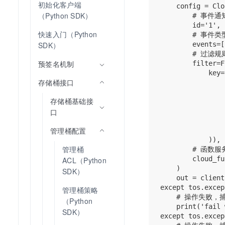
初始化客户端
    config = Clo
（Python SDK）
        # 事件通知
        id='1',

快速入门（Python 
        # 事件类型
SDK）
        events=[
        # 过滤规则
预签名机制
        filter=F
            key=
存储桶接口
                
            
存储桶基础接
                
口
            
                
管理桶配置
                ]
            )),

管理桶 
        # 函数服
        cloud_fu
ACL（Python 
    )

SDK）
    out = client
except tos.excep
管理桶策略
    # 操作失败
（Python 
    print('fail 
SDK）
except tos.excep