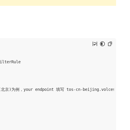
lterRule

京)为例，your endpoint 填写 tos-cn-beijing.volces.com，yo