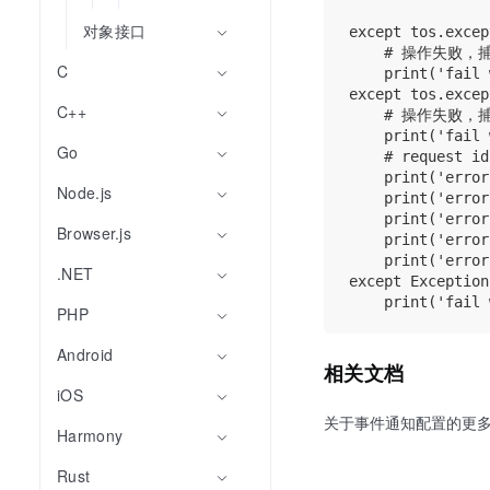
                
对象接口
except tos.excep
    # 操作失败
C
    print('fail 
except tos.excep
C++
    # 操作失败
    print('fail 
Go
    # reques
    print('error
Node.js
    print('error
    print('error
Browser.js
    print('error
    print('error
.NET
except Exception
PHP
Android
相关文档
iOS
关于事件通知配置的更
Harmony
Rust