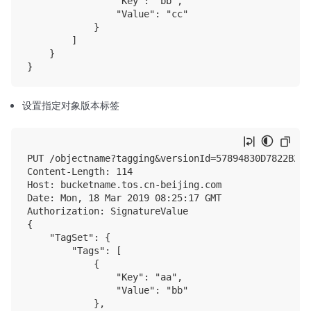
                "Key": "bb", 

                "Value": "cc"

            }

        ]

    }

设置指定对象版本标签
PUT /objectname?tagging&versionId=57894830D7822B2ACB
Content‐Length: 114

Host: bucketname.tos.cn-beijing.com

Date: Mon, 18 Mar 2019 08:25:17 GMT

Authorization: SignatureValue

{

    "TagSet": {

        "Tags": [

            {

                "Key": "aa", 

                "Value": "bb"

            },
