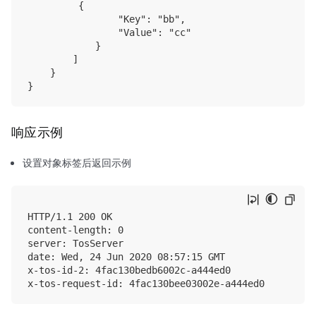
         {

                "Key": "bb", 

                "Value": "cc"

            }

        ]

    }

响应示例
设置对象标签后返回示例
HTTP/1.1 200 OK

content-length: 0

server: TosServer

date: Wed, 24 Jun 2020 08:57:15 GMT

x-tos-id-2: 4fac130bedb6002c-a444ed0
