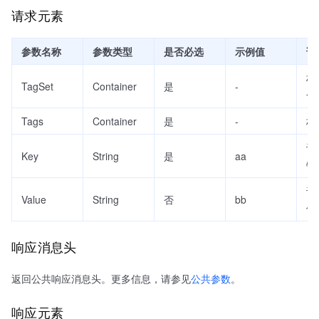
请求元素
参数名称
参数类型
是否必选
示例值
说
标
TagSet
Container
是
-
合
Tags
Container
是
-
标
设
Key
String
是
aa
键
设
Value
String
否
bb
值
响应消息头
返回公共响应消息头。更多信息，请参见
公共参数
。
响应元素