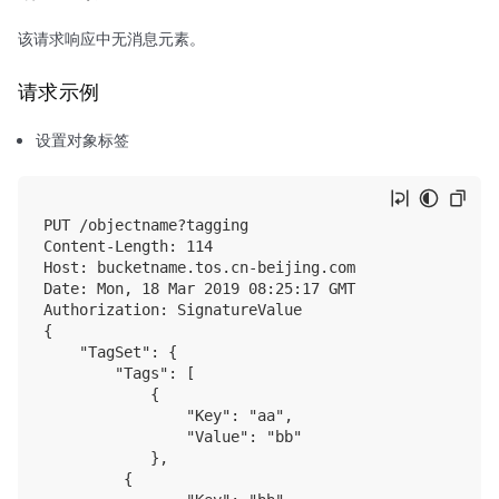
该请求响应中无消息元素。
请求示例
设置对象标签
PUT /objectname?tagging

Content‐Length: 114

Host: bucketname.tos.cn-beijing.com

Date: Mon, 18 Mar 2019 08:25:17 GMT

Authorization: SignatureValue

{

    "TagSet": {

        "Tags": [

            {

                "Key": "aa", 

                "Value": "bb"

            },

         {
