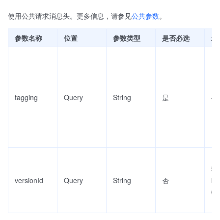
使用公共请求消息头。更多信息，请参见
公共参数
。
参数名称
位置
参数类型
是否必选
示
tagging
Query
String
是
-
57
versionId
Query
String
否
D7
CB