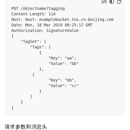
PUT /objectname?tagging

Content‐Length: 114

Host: Host: examplebucket.tos.cn-beijing.com

Date: Mon, 18 Mar 2019 08:25:17 GMT

Authorization: SignatureValue

{

    "TagSet": {

        "Tags": [

            {

                "Key": "aa", 

                "Value": "bb"

            },

         {

                "Key": "bb", 

                "Value": "cc"

            }

        ]

    }

请求参数和消息头