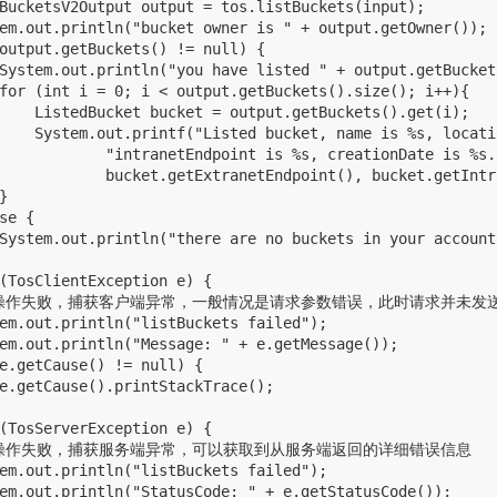
BucketsV2Output output = tos.listBuckets(input);

em.out.println("bucket owner is " + output.getOwner());

output.getBuckets() != null) {

System.out.println("you have listed " + output.getBucket
for (int i = 0; i < output.getBuckets().size(); i++){

    ListedBucket bucket = output.getBuckets().get(i);

    System.out.printf("Listed bucket, name is %s, locati
            "intranetEndpoint is %s, creationDate is %s.
            bucket.getExtranetEndpoint(), bucket.getIntr


se {

System.out.println("there are no buckets in your account.
(TosClientException e) {

  // 操作失败，捕获客户端异常，一般情况是请求参数错误，此时请求并未发送
em.out.println("listBuckets failed");

em.out.println("Message: " + e.getMessage());

e.getCause() != null) {

e.getCause().printStackTrace();

(TosServerException e) {

  // 操作失败，捕获服务端异常，可以获取到从服务端返回的详细错误信息

em.out.println("listBuckets failed");

em.out.println("StatusCode: " + e.getStatusCode());
