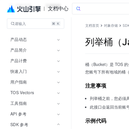
对象存储
文档指南
文档中心
请输入
文档首页
对象存储
SD
产品动态
列举桶（Ja
产品简介
产品计费
桶（Bucket）是 TO
快速入门
您账号下所有地域的桶（B
用户指南
注意事项
TOS Vectors
列举桶之前，您必须
工具指南
此接口会返回当前账
API 参考
示例代码
SDK 参考