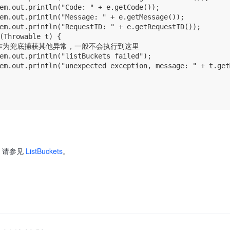
em.out.println("Code: " + e.getCode());

em.out.println("Message: " + e.getMessage());

em.out.println("RequestID: " + e.getRequestID());

(Throwable t) {

 // 作为兜底捕获其他异常，一般不会执行到这里

em.out.println("listBuckets failed");

em.out.println("unexpected exception, message: " + t.get
档，请参见
ListBuckets
。