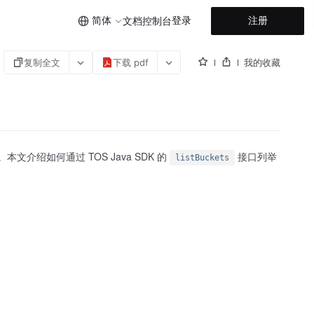
简体
登录
注册
文档
控制台
复制全文
下载 pdf
我的收藏
文介绍如何通过 TOS Java SDK 的
接口列举
listBuckets