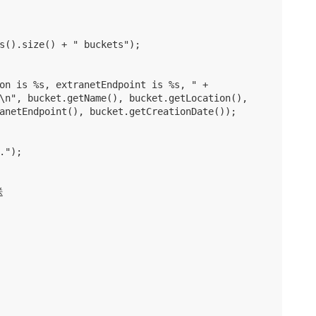
s().size() + " buckets");

on is %s, extranetEndpoint is %s, " +

\n", bucket.getName(), bucket.getLocation(),

anetEndpoint(), bucket.getCreationDate());

");


