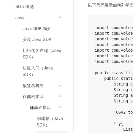
以下代码展示如何列举
SDK 概览
Java
import com.volce
Java SDK 简介
import com.volce
安装 Java SDK
import com.volce
import com.volce
初始化客户端（Java 
import com.volce
import com.volce
SDK）
import com.volce
快速入门（Java 
public class Lis
SDK）
    public stati
        String e
预签名机制
        String r
        String a
存储桶接口
        String s
桶基础接口
        TOSV2 to
创建桶（Java 
        try{

SDK）
            List