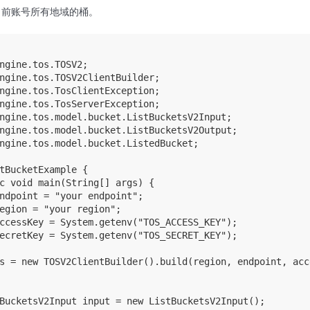
当前账号所有地域的桶。
ngine.tos.TOSV2;

ngine.tos.TOSV2ClientBuilder;

ngine.tos.TosClientException;

ngine.tos.TosServerException;

ngine.tos.model.bucket.ListBucketsV2Input;

ngine.tos.model.bucket.ListBucketsV2Output;

ngine.tos.model.bucket.ListedBucket;

tBucketExample {

c void main(String[] args) {

ndpoint = "your endpoint";

egion = "your region";

ccessKey = System.getenv("TOS_ACCESS_KEY");

ecretKey = System.getenv("TOS_SECRET_KEY");

s = new TOSV2ClientBuilder().build(region, endpoint, acc
BucketsV2Input input = new ListBucketsV2Input();
