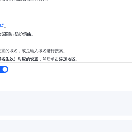
。
oS高防>防护策略
。
配置的域名，或是输入域名进行搜索。
域名生效）
对应的
设置
，然后单击
添加地区
。