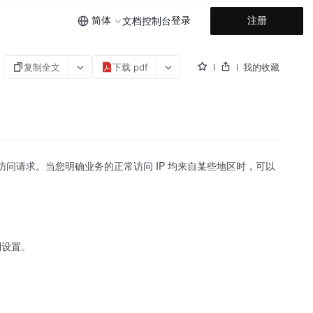
简体
登录
注册
文档
控制台
复制全文
下载 pdf
我的收藏
访问请求。当您明确业务的正常访问 IP 均来自某些地区时，可以
别设置。