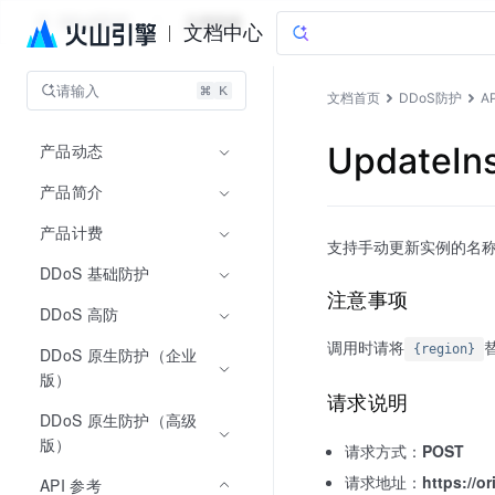
DDoS防护
文档指南
文档中心
请输入
文档首页
DDoS防护
A
产品动态
UpdateI
产品简介
产品计费
支持手动更新实例的名
DDoS 基础防护
注意事项
DDoS 高防
调用时请将
{region}
DDoS 原生防护（企业
版）
请求说明
DDoS 原生防护（高级
版）
请求方式：
POST
请求地址：
https://o
API 参考