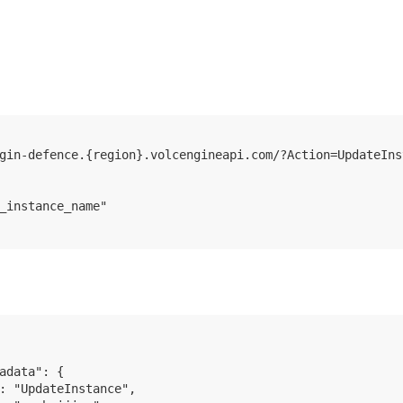
gin-defence.{region}.volcengineapi.com/?Action=UpdateIns
_instance_name"

adata": {

: "UpdateInstance",
