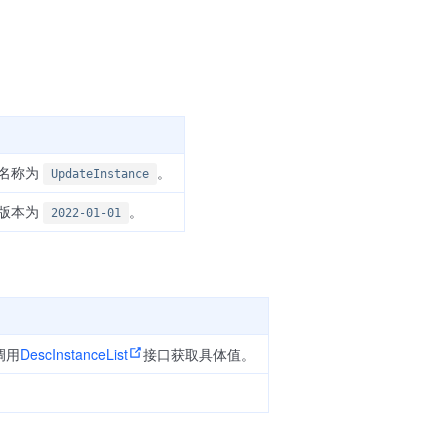
的名称为
。
UpdateInstance
的版本为
。
2022-01-01
调用
DescInstanceList
接口获取具体值。
。