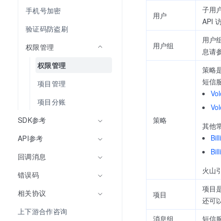
子用
手机号加密
用户
API
验证码防盗刷
用户
用户组
权限管理
息请
权限管理
策略
短信
项目管理
Vo
项目分账
Vo
SDK参考
策略
其他
Bil
API参考
Bil
回调消息
火山
错误码
项目
相关协议
项目
还可
上下游合作咨询
消息组
短信