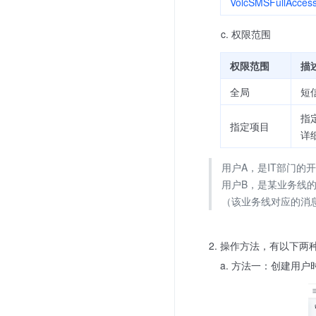
VolcSMSFullAcces
权限范围
权限范围
描
全局
短
指
指定项目
详
用户A，是IT部门的
用户B，是某业务线
（该业务线对应的消
操作方法，有以下两
方法一：创建用户