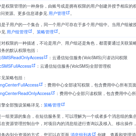
户是权限管理的一种身份，由账号或是拥有权限的用户创建并授予相应的
 访问资源。更多信息请参见
用户管理
。
组是子用户的一个集合，同一个用户可存在于多个用户组中。当用户组被
参见
用户组管理
、
策略管理
。
是对权限的一种描述，不论是用户、用户组还是角色，都需要通过关联策
服务的默认权限包括：
lcSMSReadOnlyAccess
：云通信短信服务(VolcSMS)只读访问权限
lcSMSFullAccess
：云通信短信服务(VolcSMS)全部管理权
常见策略包括：
lingCenterFullAccess
：费用中心全部读写权限，包含费用中心所有页面和
lingCenterReadOnlyAccess
：费用中心全部只读权限，包含费用中心所有
引擎全部预设策略详见：
策略管理
是一组资源的集合，在短信服务里，可以理解为一个或者多个消息组的集
以在资源管理控制台中，对项目内的消息组进行查询以及移入、移出操作
服务内划分资源的方式，您可以在页面
消息组列表
创建、查看和管理消